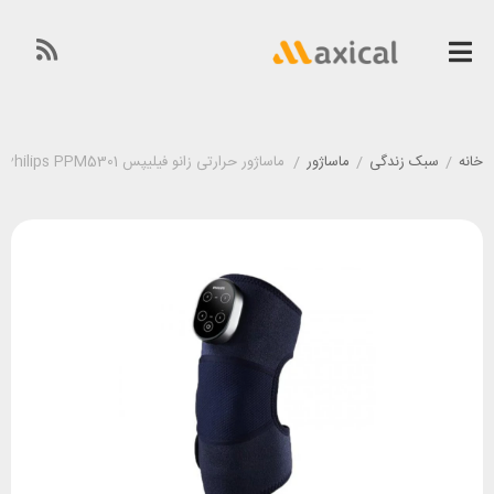
خانه
/
سبک زندگی
/
ماساژور
/
ماساژور حرارتی زانو فیلیپس Philips PPM5301