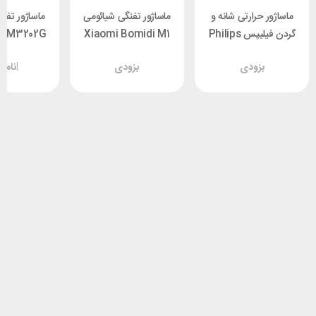
ماساژور حرارتی شانه و
ماساژور تفنگی شیائومی
ماساژور تفن
گردن فیلیپس Philips
Xiaomi Bomidi M1
 PPM3202G
PPM3601B
بزودی
بزودی
ناموجود!