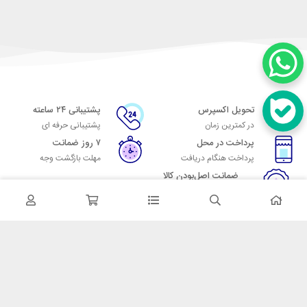
تحویل اکسپرس
پشتیبانی ۲۴ ساعته
در کمترین زمان
پشتیبانی حرفه ای
پرداخت در محل
۷ روز ضمانت
پرداخت هنگام دریافت
مهلت بازگشت وجه
ضمانت اصل‌بودن کالا
تایید اصالت کالا
در تماس باشید
آدرس: تهران میدان حسن آباد خیابان امام خمینی بن بست پاساژ منوچهری
پلاک 7
شماره تماس: 02166700606
شماره واتساپ: 02166700606