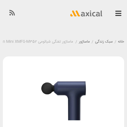
خانه
/
سبک زندگی
/
ماساژور
/
ماساژور تفنگی شیائومی Xiaomi Massage Gun Mini XMFG-M352