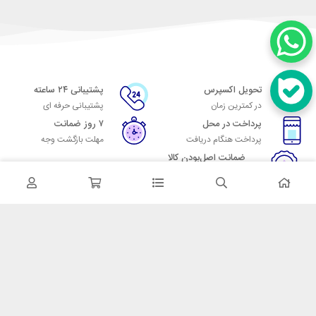
تحویل اکسپرس
پشتیبانی ۲۴ ساعته
در کمترین زمان
پشتیبانی حرفه ای
پرداخت در محل
۷ روز ضمانت
پرداخت هنگام دریافت
مهلت بازگشت وجه
ضمانت اصل‌بودن کالا
تایید اصالت کالا
در تماس باشید
آدرس: تهران میدان حسن آباد خیابان امام خمینی بن بست پاساژ منوچهری
پلاک 7
شماره تماس: 02166700606
شماره واتساپ: 02166700606
کدپستی: 1137916439