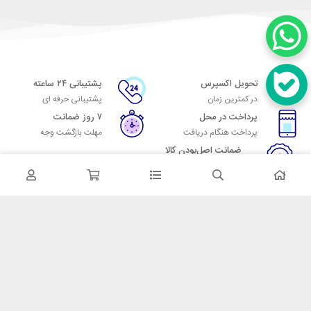
تحویل اکسپرس
پشتیبانی ۲۴ ساعته
در کمترین زمان
پشتیبانی حرفه ای
پرداخت در محل
۷ روز ضمانت
پرداخت هنگام دریافت
مهلت بازگشت وجه
ضمانت اصل‌بودن کالا
تایید اصالت کالا
در تماس باشید
آدرس: تهران میدان حسن آباد خیابان امام خمینی بن بست پاساژ منوچهری
پلاک 7
شماره تماس: 02166700606
شماره واتساپ: 02166700606
کدپستی: 1137916439