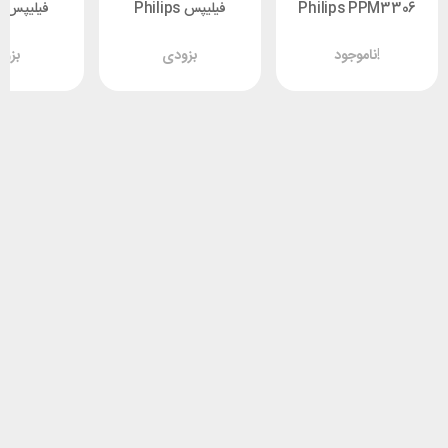
Philips PPM3306
فیلیپس Philips
ف
3302G
PPM3101E
ناموجود!
بزودی
بزو