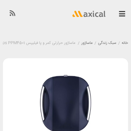
خانه
/
سبک زندگی
/
ماساژور
/
ماساژور حرارتی کمر و پا فیلیپس Philips PPM4501