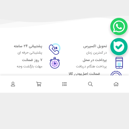
تحویل اکسپرس
پشتیبانی ۲۴ ساعته
در کمترین زمان
پشتیبانی حرفه ای
پرداخت در محل
۷ روز ضمانت
پرداخت هنگام دریافت
مهلت بازگشت وجه
ضمانت اصل‌بودن کالا
تایید اصالت کالا
در تماس باشید
آدرس: تهران میدان حسن آباد خیابان امام خمینی بن بست پاساژ منوچهری
پلاک 7
شماره تماس: 02166700606
شماره واتساپ: 02166700606