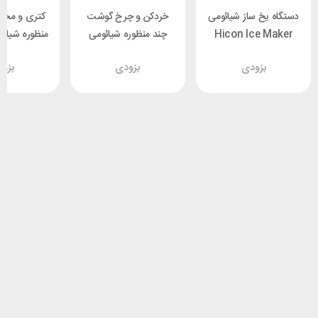
دستگاه یخ ساز شیائومی
خردکن و چرخ گوشت
کتری و مخل
Hicon Ice Maker
چند منظوره شیائومی
HZB-16M ظرفیت 1.3
Deerma JR10W
601
بزودی
بزودی
بزو
لیتر