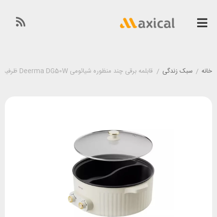
خانه
/
سبک زندگی
/
قابلمه برقی چند منظوره شیائومی Deerma DG50W ظرفیت 6 لیتر