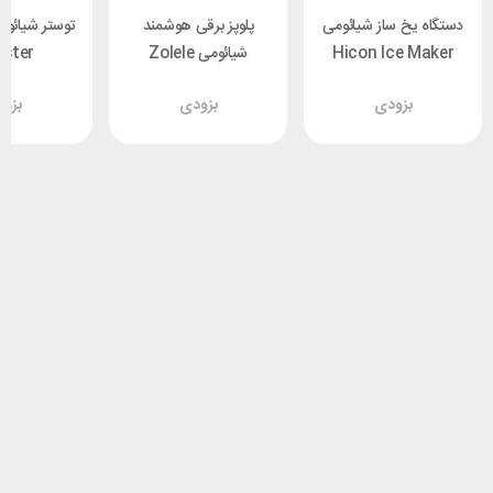
دستگاه یخ ساز شیائومی
پلوپز برقی هوشمند
Hicon Ice Maker
شیائومی Zolele
ster
HZB-16M ظرفیت 1.3
ZB600 ظرفیت 5 لیتر
J01FD
بزودی
بزودی
بزو
لیتر