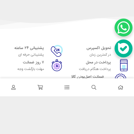
تحویل اکسپرس
پشتیبانی ۲۴ ساعته
در کمترین زمان
پشتیبانی حرفه ای
پرداخت در محل
۷ روز ضمانت
پرداخت هنگام دریافت
مهلت بازگشت وجه
ضمانت اصل‌بودن کالا
تایید اصالت کالا
در تماس باشید
آدرس: تهران میدان حسن آباد خیابان امام خمینی بن بست پاساژ منوچهری
پلاک 7
شماره تماس: 02166700606
شماره واتساپ: 02166700606