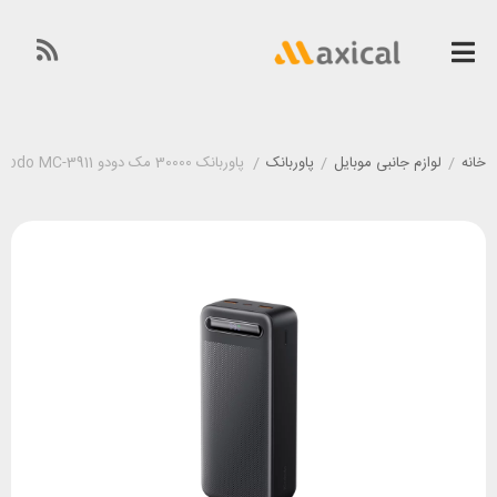
خانه
/
لوازم جانبی موبایل
/
پاوربانک
/
پاوربانک 30000 مک دودو Mcdodo MC-3911 توان 22.5 وات