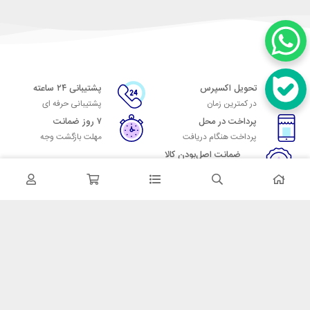
تحویل اکسپرس
پشتیبانی ۲۴ ساعته
در کمترین زمان
پشتیبانی حرفه ای
پرداخت در محل
۷ روز ضمانت
پرداخت هنگام دریافت
مهلت بازگشت وجه
ضمانت اصل‌بودن کالا
تایید اصالت کالا
در تماس باشید
آدرس: تهران میدان حسن آباد خیابان امام خمینی بن بست پاساژ منوچهری
پلاک 7
شماره تماس: 02166700606
شماره واتساپ: 02166700606
کدپستی: 1137916439