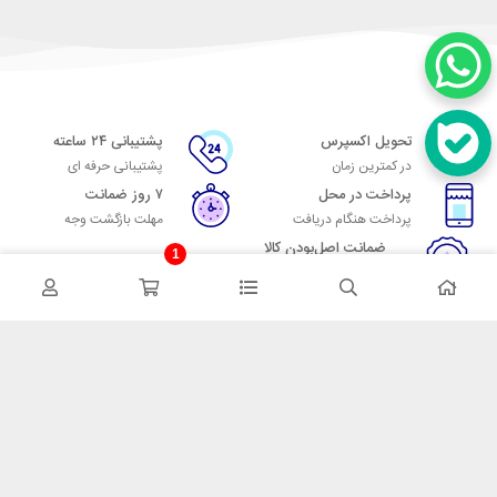
تحویل اکسپرس
پشتیبانی ۲۴ ساعته
در کمترین زمان
پشتیبانی حرفه ای
پرداخت در محل
۷ روز ضمانت
پرداخت هنگام دریافت
مهلت بازگشت وجه
ضمانت اصل‌بودن کالا
1
تایید اصالت کالا
در تماس باشید
آدرس: تهران میدان حسن آباد خیابان امام خمینی بن بست پاساژ منوچهری
پلاک 7
شماره تماس: 02166700606
شماره واتساپ: 02166700606
کدپستی: 1137916439