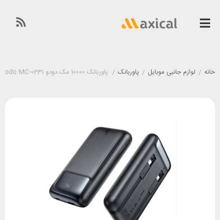
خانه
/
لوازم جانبی موبایل
/
پاوربانک
/
پاوربانک 10000 مک دودو Mcdodo MC-0231 توان 33 وات