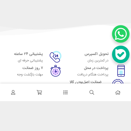
تحویل اکسپرس
پشتیبانی ۲۴ ساعته
در کمترین زمان
پشتیبانی حرفه ای
پرداخت در محل
۷ روز ضمانت
پرداخت هنگام دریافت
مهلت بازگشت وجه
ضمانت اصل‌بودن کالا
تایید اصالت کالا
در تماس باشید
آدرس: تهران میدان حسن آباد خیابان امام خمینی بن بست پاساژ منوچهری
پلاک 7
شماره تماس: 02166700606