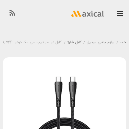
خانه
/
لوازم جانبی موبایل
/
کابل شارژ
/
کابل دو سر تایپ سی مک دودو Mcdodo CA-7641 توان 60 وات طول 1.2 متر