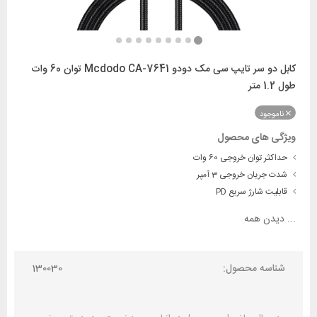
کابل دو سر تایپ سی مک دودو Mcdodo CA-7641 توان 60 وات
طول 1.2 متر
ناموجود
ویژگی های محصول
حداکثر توان خروجی 60 وات
شدت جریان خروجی 3 آمپر
قابلیت شارژ سریع PD
...
دیدن همه
شناسه محصول:
130030