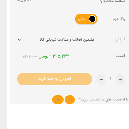
شناسه محصول:
300332
رنگبندی
مشکی
گارانتی
۱,۳۰۵,۲۳۲
تومان
۱,۴۶۲,۰۰۰
افزودن به سبد خرید
یا از قیمت های ما رضایت دارید؟
بله
خیر