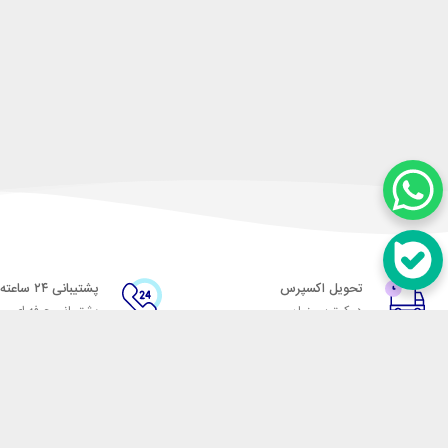
تحویل اکسپرس
پشتیبانی ۲۴ ساعته
در کمترین زمان
پشتیبانی حرفه ای
در تماس باشید
آدرس: تهران میدان حسن آباد خیابان امام خمینی بن بست پاساژ منوچهری پلاک 7
شماره تماس: 02166700606