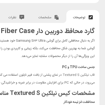
توضیحات
مشخصات
نظرات
گارد محافظ دوربین دار Samsung Galaxy S23 Ultra Nillkin Textured S Nylon Fiber Case
اگر به دنبال محافظی کامل برای گوشی Samsung S23 Ultra خود هستید، قاب محافظ Samsung S23 Ultra Nillkin Textured S بهترین انتخاب است.
گوشی شما به بهترین شکل محافظت می‌کند، بلکه زیبایی و کاربردی بودن را ن
این ویژگی‌ها آن را از دیگر محصولات مشابه تمایز می‌دهد.
جنس ساخت TPU و PC
قاب نیلکین Textured S
می‌رود، در حالی که PC برای افزایش مقاومت در برابر ضربه و خراشیدگی به کار می‌رود. این ترکیب به قاب انعطاف‌پذیری لازم برای نصب آسان و همچنین حفاظت قوی از گوشی شما را می‌بخشد.
مشخصات کیس نیلکین
Textured S
منا
محافظت لنز نیمه خودکار