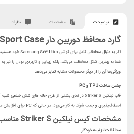
توضیحات
مشخصات
نظرات
گارد محافظ دوربین دار Samsung Galaxy S23 Ultra Nillkin Sriker S Sport Case
اگر به دنبال محافظی کامل برای گوشی Samsung S23 Ultra خود هستید، قاب محافظ Samsung S23 Ultra Nillkin Striker S بهترین انتخاب است.
شما به بهترین شکل محافظت می‌کند، بلکه زیبایی و کاربردی بودن را نیز به 
ویژگی‌ها آن را از دیگر محصولات مشابه تمایز می‌دهد.
جنس ساخت TPU و PC
انعطاف‌پذیری و جذب شوک به کار می‌رود، در حالی که PC برای افزایش مقاومت در برابر ضربه و خراشیدگی به کار می‌رود. این ترکیب به قاب انعطاف‌پذیری لازم برای نصب آسان و همچنین حفاظت قوی از گوشی شما را می‌بخشد.
مشخصات کیس نیلکین
Striker S
مناسب
محافظت لنز نیمه خودکار