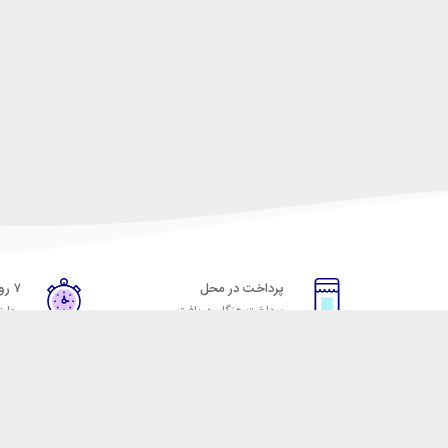
پرداخت در محل
۷ روز ضمانت
پرداخت هنگام دریافت
مهلت
خدمات مشتریان
مکسیکال
قوانین و مقررات
تماس با مکسیکال
روش ارسال
درباره ماکسیکال