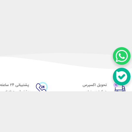
تحویل اکسپرس
پشتیبانی ۲۴ ساعته
در کمترین زمان
پشتیبانی حرفه ای
در تماس باشید
آدرس: تهران میدان حسن آباد خیابان امام خمینی بن بست پاساژ منوچهری پلاک 7
شماره تماس: 02166700606