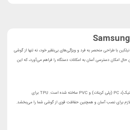
نیلکین
با طراحی منحصر به فرد و ویژگی‌های بی‌نظیر خود، نه تنها از گوشی
حال امکان دسترسی آسان به امکانات دستگاه را فراهم می‌آورد، که این
قاب نیلکین Striker S در نمای پشتی از طرح خانه های شش ضلعی شبیه کندو عسل استفاده می کند. اما از ترکیب جنس متفاوت TPU (پلی اورتان ترموپلاستیک)، PC (پلی کربنات) و PVC ساخته شده است. TPU برای