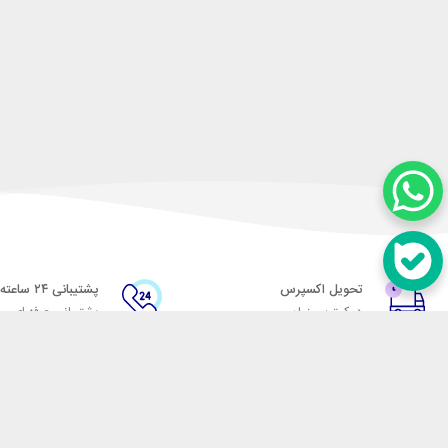
تحویل اکسپرس
پشتیبانی ۲۴ ساعته
در کمترین زمان
پشتیبانی حرفه ای
در تماس باشید
آدرس: تهران میدان حسن آباد خیابان امام خمینی بن بست پاساژ منوچهری پلاک 7
شماره تماس: 02166700606