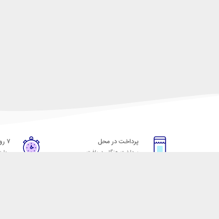
پرداخت در محل
۷ روز ضمانت
پرداخت هنگام دریافت
مهلت
خدمات مشتریان
مکسیکال
قوانین و مقررات
تماس با مکسیکال
روش ارسال
درباره ماکسیکال