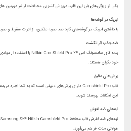
یکی از ویژگی‌های بارز این قاب، درپوش کشویی محافظت از لنز دوربین های چهارگانه Samsung S24 است. به علاوه لبه‌های دوربین با ضخامت 0.2 میلیمتر، به طور کامل از لنز دوربین‌ها در براب
ایربگ در گوشه‌ها
با داشتن ایربگ در گوشه‌های گارد ضد ضربه نیلکین، از اثرات سقوط و ض
ضد جذب اثر انگشت
بدنه کاور سامسونگ اس 24
خود نگران هستند.
برش‌های دقیق
قاب Camshield Pro دارای برش‌های دقیقی است که به شما 
این امکانات بهره‌مند شوید.
لبه‌های ضد لغزش
ل
طولانی مدت فراهم می‌آورد.