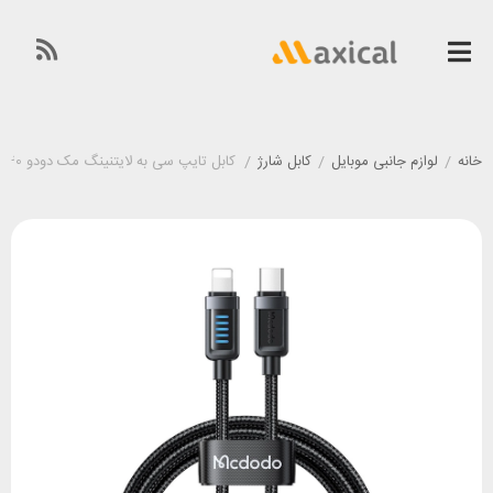
خانه
/
لوازم جانبی موبایل
/
کابل شارژ
/
کابل تایپ سی به لایتنینگ مک دودو Mcdodo CA-0340 طول ۱/۲ متر توان ۳۶ وات