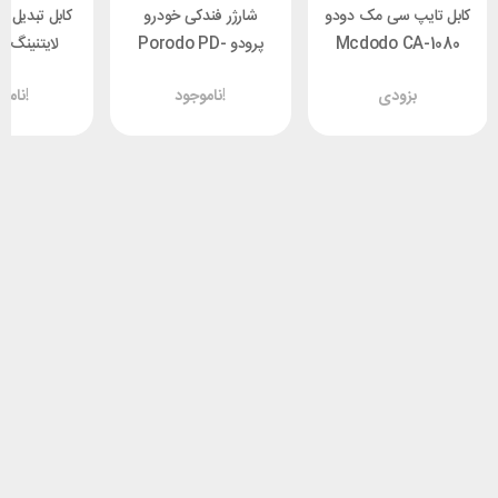
کابل تایپ سی مک دودو
شارژر فندکی خودرو
کابل تبدیل ت
Mcdodo CA-1080
پرودو Porodo PD-
لایتنینگ 
طول 1.2 متر توان 66
CC50WL-BK با کابل
 CA-1440
بزودی
ناموجود!
ناموجود!
وات
لایتنینگ