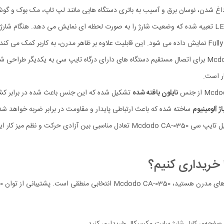
 داغ شدن، نوسان برق و آسیب به باتری دستگاه‌ هایی مانند لپ تاپ، مک بوک و گو
ر است.
نایلون بافته شده
تشکیل شده که این جنس باعث شده در برابر کشش
یاژ آلومینیوم
ساخته شده که باعث ارتباطی پایدار و مقاومت در برابر ضربه خواهد شد
طول 120 سانتی متری کابل تایپ سی Mcdodo CA-0350 تعادل مناسبی بین آ
 خریداری کنیم؟
ز صفحه‌ی
کابل شارژ
سایت مکسیکال خریداری کنید.