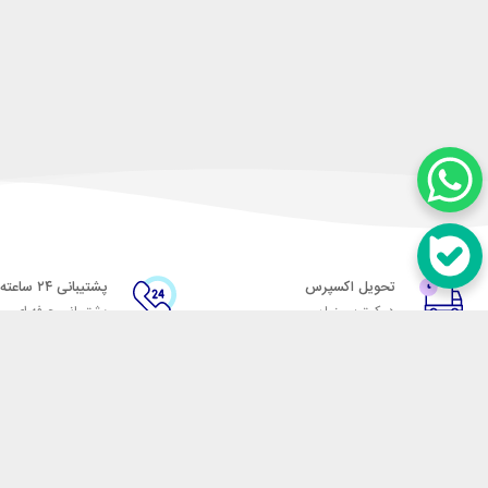
تحویل اکسپرس
پشتیبانی ۲۴ ساعته
در کمترین زمان
پشتیبانی حرفه ای
در تماس باشید
آدرس: تهران میدان حسن آباد خیابان امام خمینی بن بست پاساژ منوچهری پلاک 7
شماره تماس: 02166700606
شماره واتساپ: 02166700606