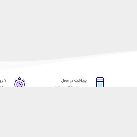
پرداخت در محل
۷ روز ضمانت
پرداخت هنگام دریافت
مهلت
خدمات مشتریان
مکسیکال
قوانین و مقررات
تماس با مکسیکال
روش ارسال
درباره ماکسیکال
ضمانت 7 روزه
وبلاگ مکسیکال