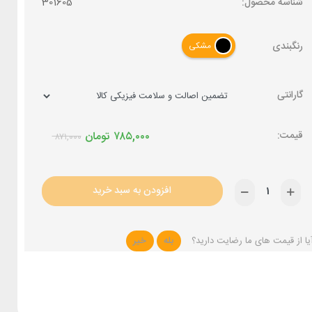
شناسه محصول:
301605
رنگبندی
مشکی
گارانتی
۷۸۵,۰۰۰
تومان
۸۷۱,۰۰۰
افزودن به سبد خرید
یا از قیمت های ما رضایت دارید؟
بله
خیر