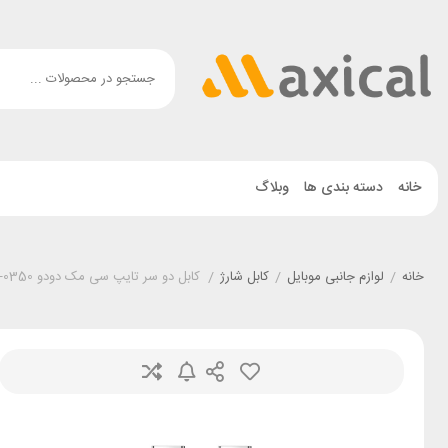
خانه
دسته بندی ها
وبلاگ
خانه
/
لوازم جانبی موبایل
/
کابل شارژ
/
کابل دو سر تایپ سی مک دودو Mcdodo CA-0350 طول 1/2 متر توان 240 وات