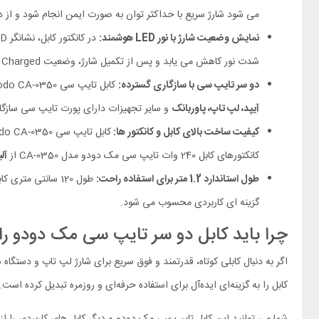
می‌ شود شارژ سریع با حداکثر توان به‌ صورت ایمن انجام شود و از
نمایش وضعیت شارژ با نور LED هوشمند:
شدت نور کاهش می‌ یابد و پس از تکمیل شارژ، وضعیت Fully Charged نمایش داده می‌ شود. این قابلیت علاوه بر ظاهر مدرن، به کاربر کمک می‌ کند بدون چک کردن گوشی یا لپ تاپ، از وضعیت شارژ دستگاه مطلع شود.
دو سر تایپ سی با سازگاری گسترده:
کابل تایپ سی Mcdodo CA-0350 برای اتصال مستقیم دستگاه‌ های دارای درگاه تایپ سی به یکدیگر طراحی شده و با انواع گ
آیپد، لپ‌ تاپ، پاوربانک
و سایر تجهیزات دارای پورت تایپ سی سازگا
کیفیت ساخت بالای کابل و کانکتور ها:
کابل تایپ سی Mcdodo CA-0350 از جنس
کانکتورهای کابل 240 وات تایپ سی مک دودو مدل CA-0350 از
آل
طول استاندارد 1.2 متر برای استفاده راحت:
گزینه‌ ای کاربردی محسوب می‌ شود.
چرا باید کابل دو سر تایپ سی مک دودو را
کابل را به گزینه‌ای ایده‌آل برای استفاده حرفه‌ای و روزمره تبدیل کرده است.
شما می توانید این کابل تایپ سی مک دودو و دیگر کابل های کاربردی را ا