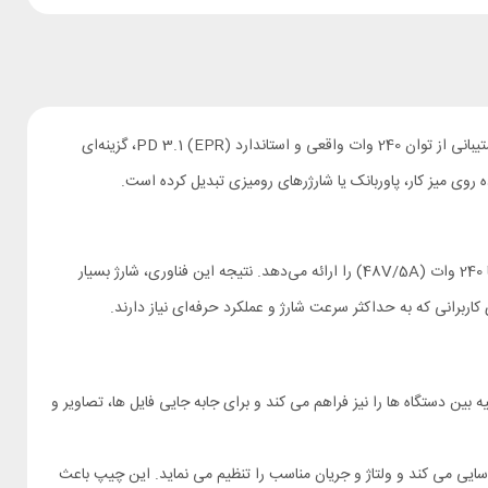
کابل Mcdodo CA-0350 یک کابل حرفه‌ای و قدرتمند دو سر تایپ سی است که برای شارژ فوق‌سریع دستگاه‌ های پرمصرف طراحی شده است. این کابل با پشتیبانی از توان 240 وات واقعی و استاندارد PD 3.1 (EPR)، گزینه‌ای
این کابل با ارتقا به استاندارد Power Delivery 3.1 و فناوری Extended Power Range (EPR)، محدودیت 100 وات را پشت سر گذاشته و توان خروجی تا 240 وات (48V/5A) را ارائه می‌دهد. نتیجه این فناوری، شارژ بسیار
ربرانی که به حداکثر سرعت شارژ و عملکرد حرفه‌ای نیاز دارند.
 Mcdodo CA-0350 امکان انتقال داده با سرعت 480 مگابایت در ثانیه بین دستگاه‌ ها را نیز فراهم می‌ کند و برای جابه‌ جایی فایل‌ ها، تصاویر و
یی می‌ کند و ولتاژ و جریان مناسب را تنظیم می‌ نماید. این چیپ باعث