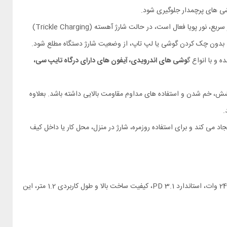
شی‌ های پرچمدار جلوگیری شود.
در کانکتور کابل، نشانگر LED تعبیه شده که وضعیت شارژ را به‌ صورت لحظه‌ ای نمایش می‌ دهد. هنگام شارژ سریع، نور پویا فعال است، در حالت شارژ آهسته (Trickle Charging)
وشی‌ های اندرویدی، آیفون های دارای درگاه تایپ سی،
، خم شدن و استفاده‌ های مداوم مقاومت بالایی داشته باشد. بعلاوه
.
زادی حرکت و نظم میز کار ایجاد می‌ کند و برای استفاده روزمره، شارژ در منزل، محل کار یا داخل کیف
اگر به دنبال کابلی کوتاه، قدرتمند و فوق‌ سریع برای شارژ لپ تاپ و دستگاه‌ های مدرن هستید، Mcdodo CA-0350 انتخابی منطقی است. پشتیبانی از توان 240 وات، استاندارد PD 3.1، کیفیت ساخت بالا و طول کاربردی 1.2 متر، این