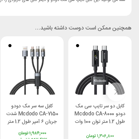
همچنین ممکن است دوست داشته باشید…
کابل دو سر تایپ سی مک
کابل سه سر مک دودو
دودو Mcdodo CA-8000
Mcdodo CA-7150 شدت
طول 1.2 متر توان 100 وات
جریان ۶ آمپر طول 1.2 متر
۱,۹۸۴,۰۰۰
تومان
۱,۳۰۶,۸۰۰
تومان