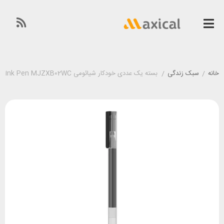
خانه
/
سبک زندگی
/
بسته یک عددی خودکار شیائومی Xiaomi Jumbo Gel Ink Pen MJZXB02WC