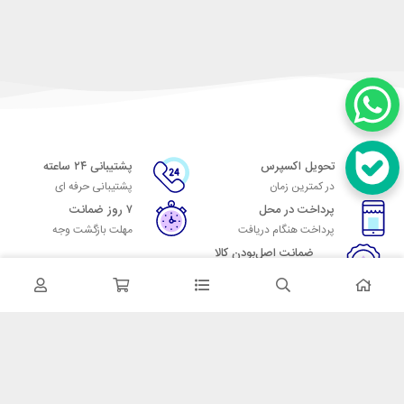
تحویل اکسپرس
پشتیبانی ۲۴ ساعته
در کمترین زمان
پشتیبانی حرفه ای
پرداخت در محل
۷ روز ضمانت
پرداخت هنگام دریافت
مهلت بازگشت وجه
ضمانت اصل‌بودن کالا
تایید اصالت کالا
در تماس باشید
آدرس: تهران میدان حسن آباد خیابان امام خمینی بن بست پاساژ منوچهری
پلاک 7
شماره تماس: 02166700606