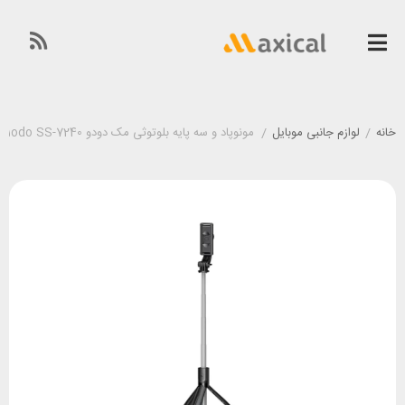
خانه
/
لوازم جانبی موبایل
/
مونوپاد و سه پایه بلوتوثی مک دودو Mcdodo SS-7240