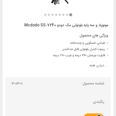
مونوپاد و سه پایه بلوتوثی مک دودو Mcdodo SS-7240
ویژگی های محصول
طراحی تلسکوپی و چندحالته
ریموت کنترل بلوتوثی قابل جداشدن
قابلیت چرخش ۳۶۰ درجه و شیب ۲۷۰ درجه
...
دیدن همه
شناسه محصول:
301301
رنگبندی