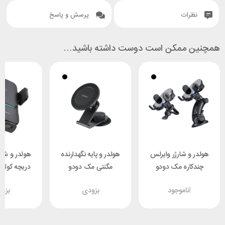
نظرات
پرسش و پاسخ
همچنین ممکن است دوست داشته باشید…
هولدر و شارژر وایرلس
هولدر و پایه نگهدارنده
هولدر و شار
چندکاره مک دودو
مگنتی مک دودو
دریچه کول
GZX000001
Mcdodo CM-5060
Mcdodo CH-1600
ناموجود!
بزودی
بزو
توان 15 وات
توان 15 وات