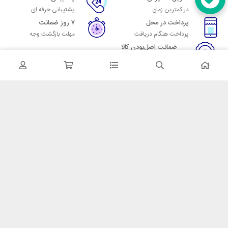
در کمترین زمان
پشتیبانی حرفه ای
پرداخت در محل
۷ روز ضمانت
پرداخت هنگام دریافت
مهلت بازگشت وجه
ضمانت اصل‌بودن کالا
تایید اصالت کالا
در تماس باشید
آدرس: تهران میدان حسن آباد خیابان امام خمینی بن بست پاساژ منوچهری
پلاک 7
شماره تماس: 02166700606
شماره واتساپ: 02166700606
کدپستی: 1137916439
زمان پاسخگویی: شنبه تا چهارشنبه 9 الی 17 و پنجشنبه 9 الی 13
خدمات مشتریان
قوانین و مقررات
روش ارسال
ضمانت 7 روزه