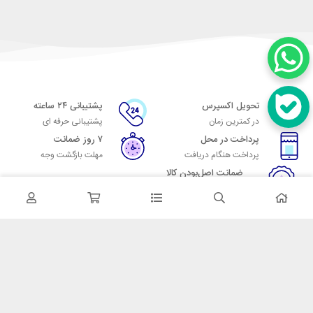
تحویل اکسپرس
پشتیبانی ۲۴ ساعته
در کمترین زمان
پشتیبانی حرفه ای
پرداخت در محل
۷ روز ضمانت
پرداخت هنگام دریافت
مهلت بازگشت وجه
ضمانت اصل‌بودن کالا
تایید اصالت کالا
در تماس باشید
آدرس: تهران میدان حسن آباد خیابان امام خمینی بن بست پاساژ منوچهری
پلاک 7
شماره تماس: 02166700606
شماره واتساپ: 02166700606