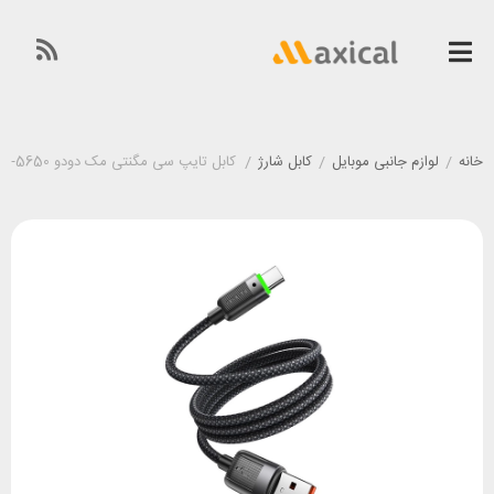
خانه
/
لوازم جانبی موبایل
/
کابل شارژ
/
کابل تایپ سی مگنتی مک دودو Mcdodo CA-5650 طول 1.2 متر توان 100 وات