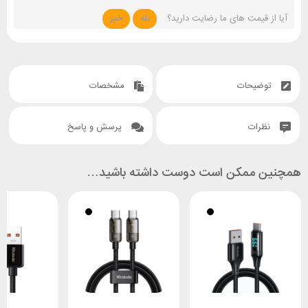
آیا از قیمت های ما رضایت دارید؟
بله
خیر
توضیحات
مشخصات
نظرات
پرسش و پاسخ
همچنین ممکن است دوست داشته باشید…