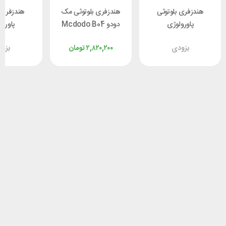
هندزفری بلوتوثی
هندزفری بلوتوثی مک
هندزفری 
پاورولوژی
دودو Mcdodo B04
پاورو
rology
HP-3290
Powerology
بزودی
۲,۸۲۰,۲۰۰
تومان
بزو
05BK ENC
PWLAU006 ENC