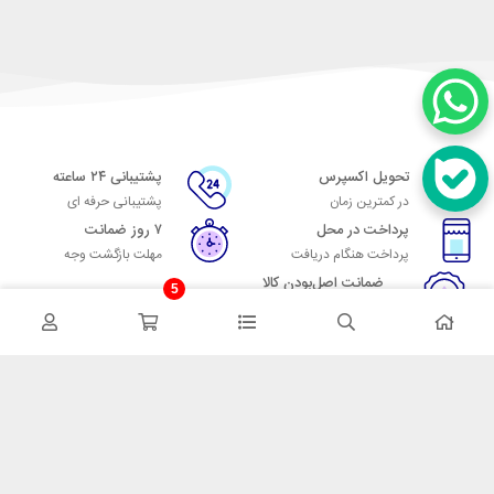
تحویل اکسپرس
پشتیبانی ۲۴ ساعته
در کمترین زمان
پشتیبانی حرفه ای
پرداخت در محل
۷ روز ضمانت
پرداخت هنگام دریافت
مهلت بازگشت وجه
ضمانت اصل‌بودن کالا
5
تایید اصالت کالا
در تماس باشید
آدرس: تهران میدان حسن آباد خیابان امام خمینی بن بست پاساژ منوچهری
پلاک 7
شماره تماس: 02166700606
شماره واتساپ: 02166700606