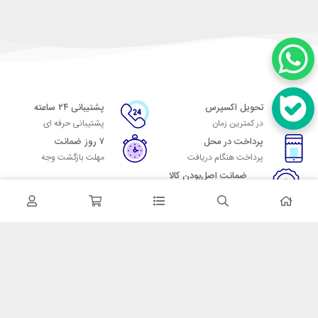
تحویل اکسپرس
پشتیبانی ۲۴ ساعته
در کمترین زمان
پشتیبانی حرفه ای
پرداخت در محل
۷ روز ضمانت
پرداخت هنگام دریافت
مهلت بازگشت وجه
ضمانت اصل‌بودن کالا
تایید اصالت کالا
در تماس باشید
آدرس: تهران میدان حسن آباد خیابان امام خمینی بن بست پاساژ منوچهری
پلاک 7
شماره تماس: 02166700606
شماره واتساپ: 02166700606