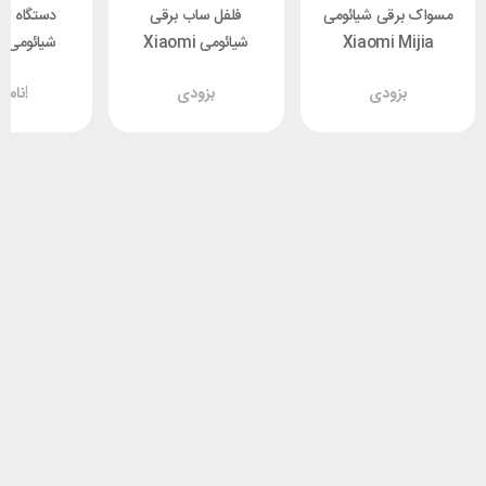
مسواک برقی شیائومی
فلفل ساب برقی
دستگاه تص
Xiaomi Mijia
شیائومی Xiaomi
ش
ucet Water
HUOHOU Electric
Oscillation Electric
بزودی
بزودی
ناموجود!
ifier
grinder HU0141
Toothbrush
SQDB01
MES609