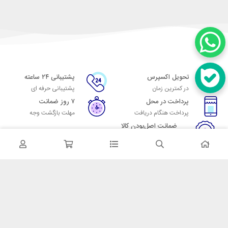
تحویل اکسپرس
پشتیبانی ۲۴ ساعته
در کمترین زمان
پشتیبانی حرفه ای
پرداخت در محل
۷ روز ضمانت
پرداخت هنگام دریافت
مهلت بازگشت وجه
ضمانت اصل‌بودن کالا
تایید اصالت کالا
در تماس باشید
آدرس: تهران میدان حسن آباد خیابان امام خمینی بن بست پاساژ منوچهری
پلاک 7
شماره تماس: 02166700606
شماره واتساپ: 02166700606