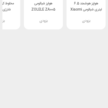
هواپز هوشمند 6.5
هواپز شیائومی
مخلوط کن 
لیتری شیائومی Xiaomi
ZOLELE ZA005
شارژی ش
Air Fryer 6.5L
ظرفیت 6 لیتر
 Deerma
بزودی
بزودی
بزو
U06
MAF10