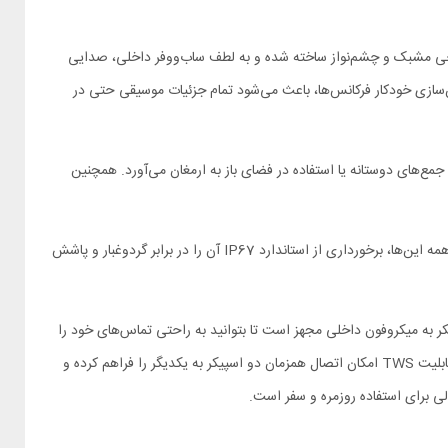
این اسپیکر با طراحی مشبک و چشم‌نواز ساخته شده و به لطف ساب‌ووفر داخلی، صدایی
دن به موسیقی برایتان لذت‌بخش‌تر از همیشه باشد. توان خروجی ۵ وات در کنار فناوری یکسان‌سازی خودکار فرکانس‌ها، باعث می‌شود تمام جزئیات موسیقی حتی در
یی استریو و واقعی برای جمع‌های دوستانه یا استفاده در فضای باز به ارمغان می‌آورد. همچنین
این اسپیکر از بلوتوث نسخه ۵.۴ بهره می‌برد که اتصال سریع، پایدار و مصرف بهینه باتری را به همراه دارد و بردی در حدود ۲۵ متر را پوشش می‌دهد. در کنار همه این‌ها، برخورداری از استاندارد IP67 آن را در برابر گردوغبار و پاشش
ال پایدار و بدون قطعی را فراهم می‌کند. این اسپیکر به میکروفون داخلی مجهز است تا بتوانید به راحتی تماس‌های خود را
مدیریت کنید. استاندارد IP67 نیز باعث شده در برابر پاشش آب و نفوذ گردوغبار مقاوم باشد و خیالتان از استفاده در محیط‌های باز راحت باشد. علاوه بر این، قابلیت TWS امکان اتصال همزمان دو اسپیکر به یکدیگر را فراهم کرده و