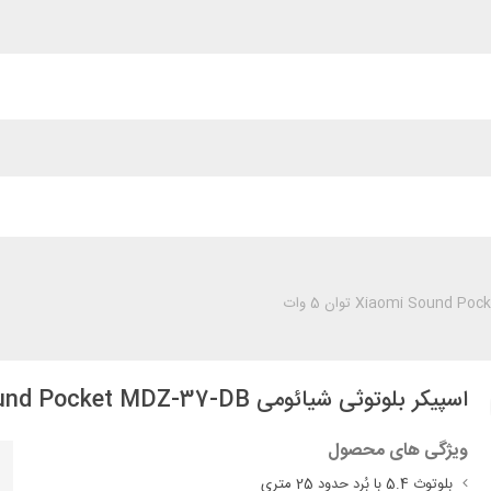
اسپیکر بلوتوثی شیائومی Xiaomi Sound Pocket MDZ-37-DB توان 5 وات
ویژگی های محصول
بلوتوث 5.4 با بُرد حدود 25 متری