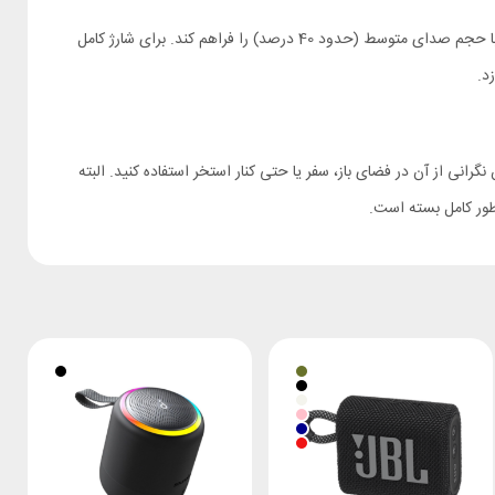
اسپیکر بلوتوثی Xiaomi Sound Pocket به یک باتری 1000 میلی‌آمپرساعتی مجهز است که در صورت شارژ کامل، می‌تواند تا حدود 10 ساعت پخش موسیقی با حجم صدای متوسط (حدود 40 درصد) را فراهم کند. برای شارژ کامل
ی باعث می‌شود بتوانید بدون نگرانی از آن در فضای باز، سفر یا حتی کنار استخر استفاده کنید. البته
طور کامل بسته است.