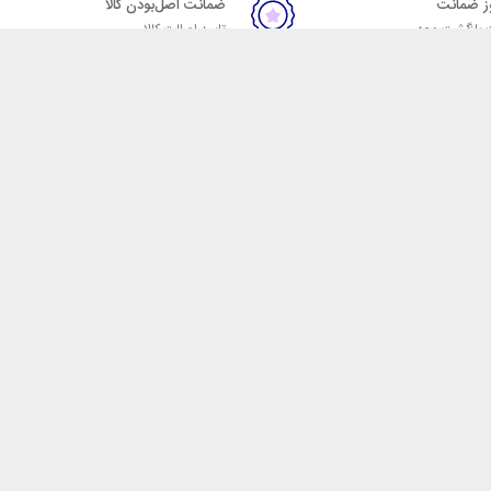
ضمانت اصل‌بودن کالا
 بازگشت وجه
تایید اصالت کالا
ست. فروشگاه اینترنتی مکسیکال
ا در دسته بندی های متنوع از
 وایرلس، اسپیکر، ساعت
، هولدر خودرو، شارژر فندکی،
، مخلوط کن، مسواک برقی، ماشین