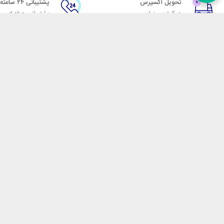
تحویل اکسپرس
پشتیبانی ۲۴ ساعته
در کمترین زمان
پشتیبانی حرفه ای
در تماس باشید
آدرس: تهران میدان حسن آباد خیابان امام خمینی بن بست پاساژ منوچهری پلاک 7
شماره تماس: 02166700606
شماره واتساپ: 02166700606
کدپستی: 1137916439
زمان پاسخگویی: شنبه تا چهارشنبه 9 الی 17 و پنجشنبه 9 الی 13
فروشگاه اینترنتی مکسیکال
هدف ما در مکسیکال فروش انواع
در تلاش است در این بازار بزرگ
جمله انواع پاوربانک، هندزفری 
هوشمند، فلش مموری، کارت حافظ
جارو شارژی، پمپ باد، جامپ است
اصلاح، ترازو، چراغ مطالعه و 