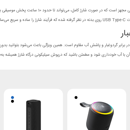
ار
سپیکر بلوتوثی Xiaomi Sound Pocket با برخورداری از استاندارد IP67 در برابر گردوغبار و پاشش آب مقاوم است. همین ویژگ
ن با آب خودداری شود و مطمئن باشید که درپوش سیلیکونی درگاه شارژ همیشه به‌