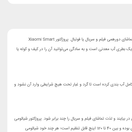
تصور کنید بتوانید یک تلویزیون 120 انیچی را همه جا با خود ببرید: باغ و ویلای خارج از شهر، دانشگاه، مدرسه یا محل کار و حتی خانه دوستان و آشنایان برای تماشای دورهمی فیلم و سریال یا فوتبال. پروژکتور Xiaomi Smart
اد این دستگاه 17.6×14.2×11.8 سانتی‌متر بوده و وزن آن تنها 1.2 کیلوگرم، یعنی کمی بیشتر از یک بطری آب معدنی است و به سادگی می‌توانید آن را در کیف و کوله یا
کامل آب بندی کرده است تا گرد و غبار تحت هیچ شرایطی وارد آن نشود و
 به نمایش در بیایند و لذت تماشای فیلم و سریال را چند برابر شود. پروژکتور شیائومی
همچنین قابلیت پخش ویدیوهای 4K را دارد؛ البته در این حالت ویدیوی مورد نظر با کیفیت فول اچ دی به نمایش در می‌آید. اندازه تصویر قابل شخصی سازی بوده و بین 40 تا 120 اینچ قابل تنظیم است؛ هر چند خود شیائومی