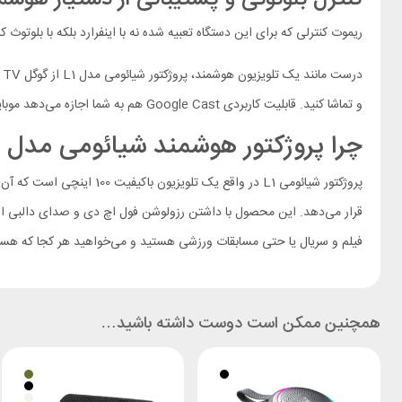
ریموت کنترلی که برای این دستگاه تعبیه شده نه با اینفرارد بلکه با بلوتوث 
د
و تماشا کنید. قابلیت کاربردی Google Cast هم به شما اجازه می‌دهد موبایل خود را به صورت بی‌سیم به پروژکتور متصل کنید و هنگام کار با موبایل از مزایای یک نمایشگر 100 اینچی بهره ببرید.
چرا پروژکتور هوشمند شیائومی مدل L1 را خریداری کنیم؟
پروژکتور شیائومی L1 در و
قرار می‌دهد. این محصول با داشتن رزولوشن فول اچ دی و صدای دالبی ارزش 
فیلم و سریال یا حتی مسابقات ورزشی هستید و می‌خواهید هر کجا که هستید از این فعالیت‌ها لذت ببرید 
همچنین ممکن است دوست داشته باشید…