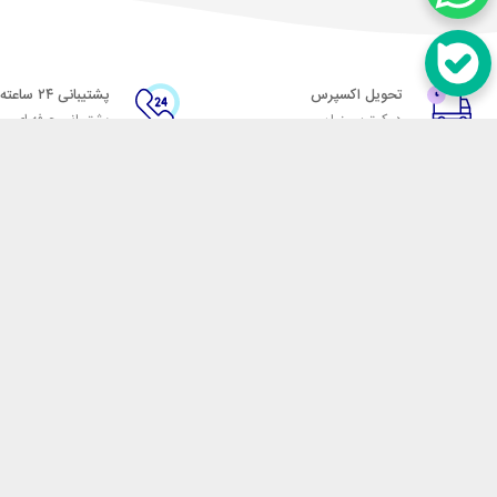
تحویل اکسپرس
پشتیبانی ۲۴ ساعته
در کمترین زمان
پشتیبانی حرفه ای
در تماس باشید
آدرس: تهران میدان حسن آباد خیابان امام خمینی بن بست پاساژ منوچهری پلاک 7
شماره تماس: 02166700606
شماره واتساپ: 02166700606
کدپستی: 1137916439
زمان پاسخگویی: شنبه تا چهارشنبه 9 الی 17 و پنجشنبه 9 الی 13
فروشگاه اینترنتی مکسیکال
هدف ما در مکسیکال فروش انواع
در تلاش است در این بازار بزرگ