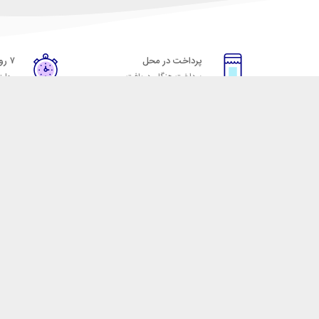
پرداخت در محل
۷ روز ضمانت
پرداخت هنگام دریافت
مهلت
خدمات مشتریان
مکسیکال
قوانین و مقررات
تماس با مکسیکال
روش ارسال
درباره ماکسیکال
ضمانت 7 روزه
وبلاگ مکسیکال
رویه های بازگرداندن کالا
 لوازم جانبی موبایل، لپ تاپ، کامپیوتر، تبلت و … با کیفیت مناسب و قیمت رقابتی ا
 نقش خود را ایفا کند و رضایت مشتریان را کسب کند. فروشگاه مکسیکال کالاهای خود ر