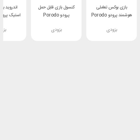
بازی بوکس تعاملی
کنسول بازی قابل حمل
اندروید با
هوشمند پرودو Porodo
پرودو Porodo
X540
PDX622
PD-LFST023-BK
بزودی
بزودی
بزو