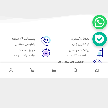
تحویل اکسپرس
پشتیبانی ۲۴ ساعته
در کمترین زمان
پشتیبانی حرفه ای
پرداخت در محل
۷ روز ضمانت
پرداخت هنگام دریافت
مهلت بازگشت وجه
ضمانت اصل‌بودن کالا
تایید اصالت کالا
در تماس باشید
آدرس: تهران میدان حسن آباد خیابان امام خمینی بن بست پاساژ منوچهری
پلاک 7
شماره تماس: 02166700606
شماره واتساپ: 02166700606