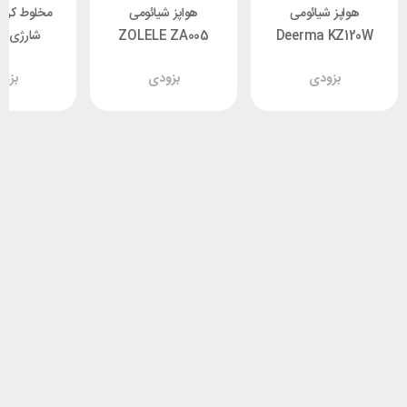
هواپز شیائومی
هواپز شیائومی
مخلوط کن 
Deerma KZ120W
ZOLELE ZA005
شارژی ش
ظرفیت 7.5 لیتر
ظرفیت 6 لیتر
 Deerma
بزودی
بزودی
بزو
U06