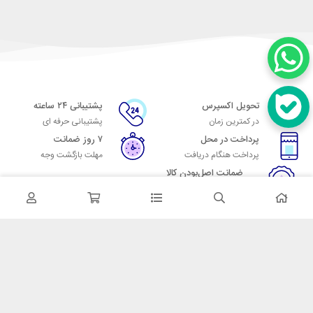
تحویل اکسپرس
پشتیبانی ۲۴ ساعته
در کمترین زمان
پشتیبانی حرفه ای
پرداخت در محل
۷ روز ضمانت
پرداخت هنگام دریافت
مهلت بازگشت وجه
ضمانت اصل‌بودن کالا
تایید اصالت کالا
در تماس باشید
آدرس: تهران میدان حسن آباد خیابان امام خمینی بن بست پاساژ منوچهری
پلاک 7
شماره تماس: 02166700606
شماره واتساپ: 02166700606