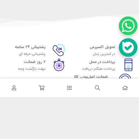
تحویل اکسپرس
پشتیبانی ۲۴ ساعته
در کمترین زمان
پشتیبانی حرفه ای
پرداخت در محل
۷ روز ضمانت
پرداخت هنگام دریافت
مهلت بازگشت وجه
ضمانت اصل‌بودن کالا
تایید اصالت کالا
در تماس باشید
آدرس: تهران میدان حسن آباد خیابان امام خمینی بن بست پاساژ منوچهری
پلاک 7
شماره تماس: 02166700606
شماره واتساپ: 02166700606