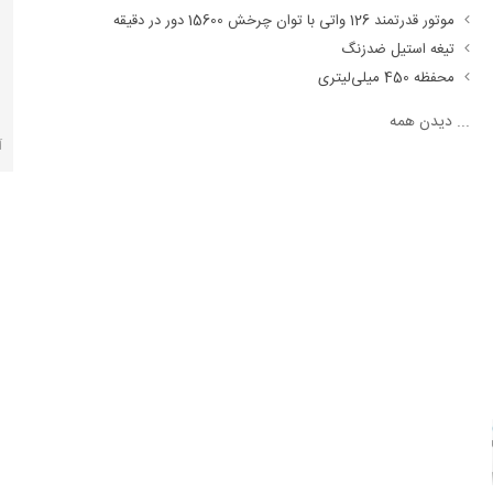
موتور قدرتمند 126 واتی با توان چرخش 15600 دور در دقیقه
تیغه استیل ضدزنگ
محفظه 450 میلی‌لیتری
...
دیدن همه
آ