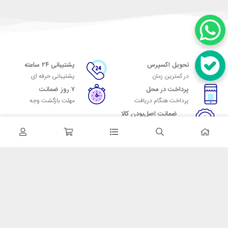
تحویل اکسپرس
پشتیبانی ۲۴ ساعته
در کمترین زمان
پشتیبانی حرفه ای
پرداخت در محل
۷ روز ضمانت
پرداخت هنگام دریافت
مهلت بازگشت وجه
ضمانت اصل‌بودن کالا
تایید اصالت کالا
در تماس باشید
آدرس: تهران میدان حسن آباد خیابان امام خمینی بن بست پاساژ منوچهری
پلاک 7
شماره تماس: 02166700606
شماره واتساپ: 02166700606
کدپستی: 1137916439