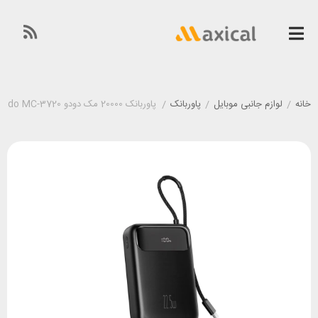
خانه
/
لوازم جانبی موبایل
/
پاوربانک
/
پاوربانک 20000 مک دودو Mcdodo MC-3720 توان 22.5 وات با کابل تایپ سی