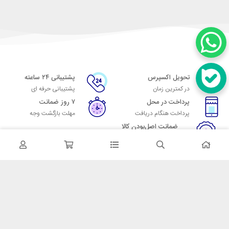
تحویل اکسپرس
پشتیبانی ۲۴ ساعته
در کمترین زمان
پشتیبانی حرفه ای
پرداخت در محل
۷ روز ضمانت
پرداخت هنگام دریافت
مهلت بازگشت وجه
ضمانت اصل‌بودن کالا
تایید اصالت کالا
در تماس باشید
آدرس: تهران میدان حسن آباد خیابان امام خمینی بن بست پاساژ منوچهری
پلاک 7
شماره تماس: 02166700606
شماره واتساپ: 02166700606