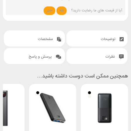
آیا از قیمت های ما رضایت دارید؟
بله
خیر
توضیحات
مشخصات
نظرات
پرسش و پاسخ
همچنین ممکن است دوست داشته باشید…