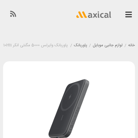
خانه
/
لوازم جانبی موبایل
/
پاوربانک
/
پاوربانک وایرلس 5000 مگنتی انکر Anker 621 MagGo A1610H11