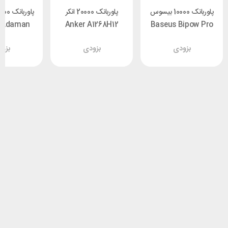
پاوربانک 10000 بیسوس
پاوربانک 20000 انکر
 Adaman
Anker A1268H12
Baseus Bipow Pro
PPBD040001 توان
PowerCore
بزودی
بزودی
بزو
22.5 وات
Essential
وا