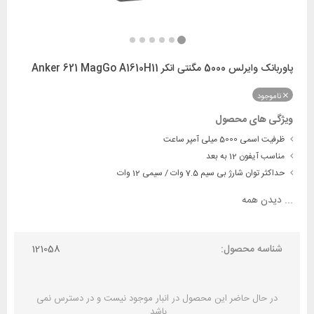
پاوربانک وایرلس 5000 مگنتی انکر Anker 621 MagGo A1610H11
ناموجود
ویژگی های محصول
ظرفیت اسمی 5000 میلی آمپر ساعت
مناسب آیفون 12 به بعد
حداکثر توان شارژ بی سیم 7.5 وات / سیمی 12 وات
...
دیدن همه
شناسه محصول:
121058
در حال حاضر این محصول در انبار موجود نیست و در دسترس نمی
باشد.