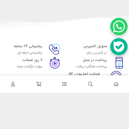
تحویل اکسپرس
پشتیبانی ۲۴ ساعته
در کمترین زمان
پشتیبانی حرفه ای
پرداخت در محل
۷ روز ضمانت
پرداخت هنگام دریافت
مهلت بازگشت وجه
ضمانت اصل‌بودن کالا
تایید اصالت کالا
در تماس باشید
آدرس: تهران میدان حسن آباد خیابان امام خمینی بن بست پاساژ منوچهری
پلاک 7
شماره تماس: 02166700606
شماره واتساپ: 02166700606