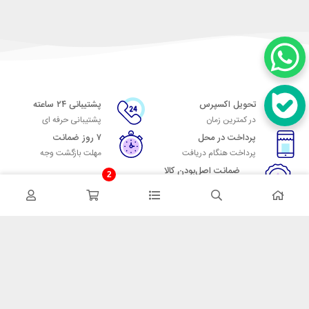
تحویل اکسپرس
پشتیبانی ۲۴ ساعته
در کمترین زمان
پشتیبانی حرفه ای
پرداخت در محل
۷ روز ضمانت
پرداخت هنگام دریافت
مهلت بازگشت وجه
ضمانت اصل‌بودن کالا
2
تایید اصالت کالا
در تماس باشید
آدرس: تهران میدان حسن آباد خیابان امام خمینی بن بست پاساژ منوچهری
پلاک 7
شماره تماس: 02166700606
شماره واتساپ: 02166700606