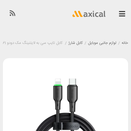
خانه
/
لوازم جانبی موبایل
/
کابل شارژ
/
کابل تایپ سی به لایتنینگ مک دودو Mcdodo CA-4761 توان 36 وات طول 1.2 متر