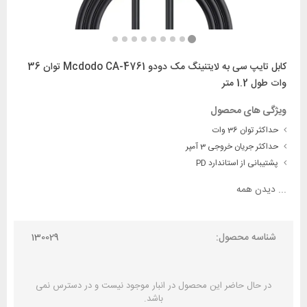
کابل تایپ سی به لایتنینگ مک دودو Mcdodo CA-4761 توان 36
وات طول 1.2 متر
ویژگی های محصول
حداکثر توان 36 وات
حداکثر جریان خروجی 3 آمپر
پشتیبانی از استاندارد PD
...
دیدن همه
شناسه محصول:
130029
در حال حاضر این محصول در انبار موجود نیست و در دسترس نمی
باشد.