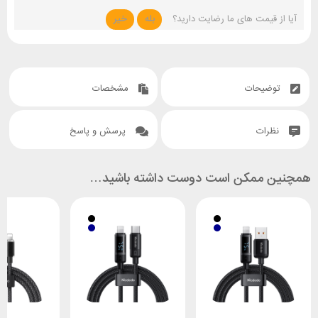
آیا از قیمت های ما رضایت دارید؟
بله
خیر
توضیحات
مشخصات
نظرات
پرسش و پاسخ
همچنین ممکن است دوست داشته باشید…