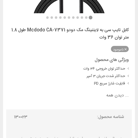
کابل تایپ سی به لایتنینگ مک دودو Mcdodo CA-7371 طول 1.8
متر توان 36 وات
ناموجود
ویژگی های محصول
حداکثر توان خروجی 36 وات
حداکثر شدت جریان 3 آمپر
قابلیت شارژ سریع PD
...
دیدن همه
شناسه محصول:
130023