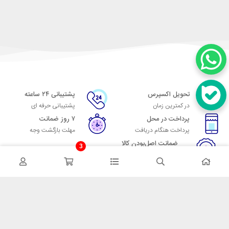
تحویل اکسپرس
پشتیبانی ۲۴ ساعته
در کمترین زمان
پشتیبانی حرفه ای
پرداخت در محل
۷ روز ضمانت
پرداخت هنگام دریافت
مهلت بازگشت وجه
ضمانت اصل‌بودن کالا
3
تایید اصالت کالا
در تماس باشید
آدرس: تهران میدان حسن آباد خیابان امام خمینی بن بست پاساژ منوچهری
پلاک 7
شماره تماس: 02166700606