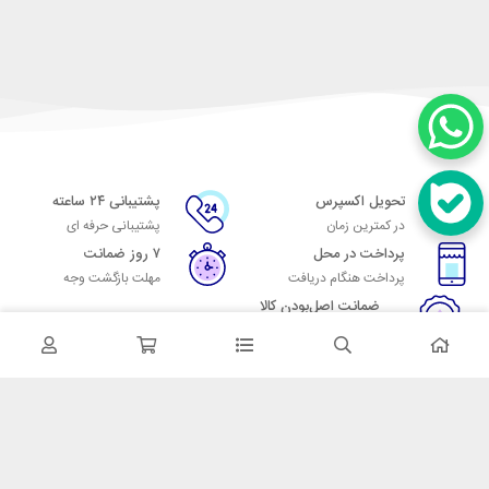
تحویل اکسپرس
پشتیبانی ۲۴ ساعته
در کمترین زمان
پشتیبانی حرفه ای
پرداخت در محل
۷ روز ضمانت
پرداخت هنگام دریافت
مهلت بازگشت وجه
ضمانت اصل‌بودن کالا
تایید اصالت کالا
در تماس باشید
آدرس: تهران میدان حسن آباد خیابان امام خمینی بن بست پاساژ منوچهری
پلاک 7
شماره تماس: 02166700606