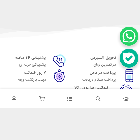
تحویل اکسپرس
پشتیبانی ۲۴ ساعته
در کمترین زمان
پشتیبانی حرفه ای
پرداخت در محل
۷ روز ضمانت
پرداخت هنگام دریافت
مهلت بازگشت وجه
ضمانت اصل‌بودن کالا
تایید اصالت کالا
در تماس باشید
آدرس: تهران میدان حسن آباد خیابان امام خمینی بن بست پاساژ منوچهری
پلاک 7
شماره تماس: 02166700606