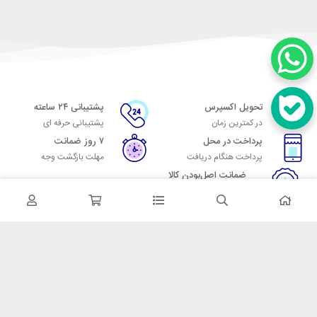
تحویل اکسپرس
پشتیبانی ۲۴ ساعته
در کمترین زمان
پشتیبانی حرفه ای
پرداخت در محل
۷ روز ضمانت
پرداخت هنگام دریافت
مهلت بازگشت وجه
ضمانت اصل‌بودن کالا
تایید اصالت کالا
در تماس باشید
آدرس: تهران میدان حسن آباد خیابان امام خمینی بن بست پاساژ منوچهری
پلاک 7
شماره تماس: 02166700606
شماره واتساپ: 02166700606