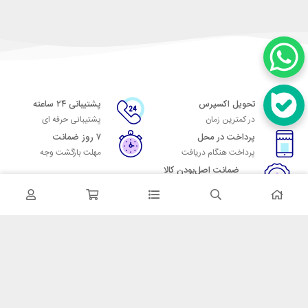
تحویل اکسپرس
پشتیبانی ۲۴ ساعته
در کمترین زمان
پشتیبانی حرفه ای
پرداخت در محل
۷ روز ضمانت
پرداخت هنگام دریافت
مهلت بازگشت وجه
ضمانت اصل‌بودن کالا
تایید اصالت کالا
در تماس باشید
آدرس: تهران میدان حسن آباد خیابان امام خمینی بن بست پاساژ منوچهری
پلاک 7
شماره تماس: 02166700606
شماره واتساپ: 02166700606