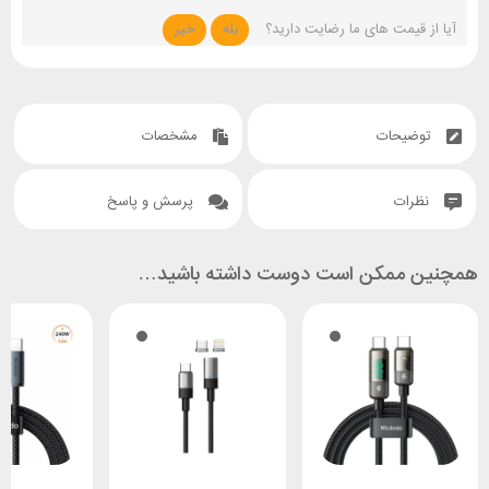
آیا از قیمت های ما رضایت دارید؟
بله
خیر
توضیحات
مشخصات
نظرات
پرسش و پاسخ
همچنین ممکن است دوست داشته باشید…