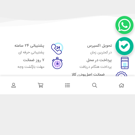
تحویل اکسپرس
پشتیبانی ۲۴ ساعته
در کمترین زمان
پشتیبانی حرفه ای
پرداخت در محل
۷ روز ضمانت
پرداخت هنگام دریافت
مهلت بازگشت وجه
ضمانت اصل‌بودن کالا
تایید اصالت کالا
در تماس باشید
آدرس: تهران میدان حسن آباد خیابان امام خمینی بن بست پاساژ منوچهری
پلاک 7
شماره تماس: 02166700606
شماره واتساپ: 02166700606