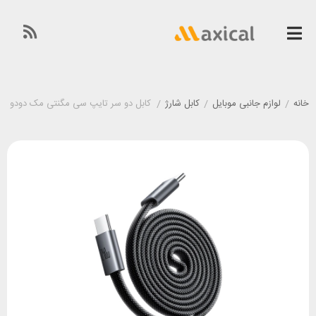
خانه
/
لوازم جانبی موبایل
/
کابل شارژ
/
کابل دو سر تایپ سی مگنتی مک دودو Mcdodo CA-9900 طول 1 متر توان 240 وات