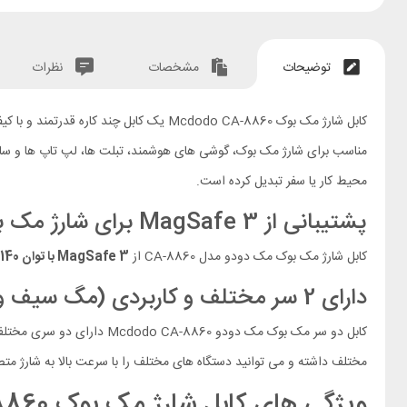
توضیحات
مشخصات
نظرات
محیط کار یا سفر تبدیل کرده است.
پشتیبانی از MagSafe 3 برای شارژ مک بوک
کابل شارژ مک بوک مک دودو مدل CA-8860 از
MagSafe 3 با توان 140 وات و پروتکل PD
دارای 2 سر مختلف و کاربردی (مگ سیف و تایپ‌سی)
کابل دو سر مک بوک مک دودو Mcdodo CA-8860 دارای دو سری مختلف
مختلف داشته و می توانید دستگاه های مختلف را با سرعت بالا به شارژ م
ویژگی های کابل شارژ مک بوک Mcdodo CA-8860