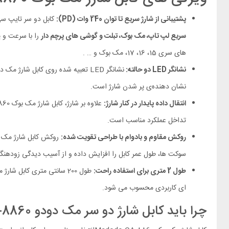
پشتیبانی از شارژ سریع تا توان 240 وات (PD):
کابل دو سر تایپ سی مک دودو
سریع لپ‌ تاپ‌، مک‌ بوک، تبلت‌ و گوشی‌ های پرچم‌ دار
های سری 15، 16، 17، مک بوک و … .
نشانگر LED دو حالته:
نشانگر LED تعبیه‌ شده روی کابل شارژ مک دودو، وضعیت شارژ را به‌ صورت زنده و جذاب نمایش می‌دهد تا مدیریت بهتری داشته باشید. رنگ
نشان دهنده‌ی پر شدن شارژ است.
انتقال داده پایدار در کنار شارژ:
تداخل عملکرد مناسب است.
روکش مقاوم و بادوام با طراحی تقویت‌ شده:
سوکت‌ ها، طول عمر کابل را افزایش داده و از آسیب‌ دیدگی زودهنگا
طول 2 متری برای استفاده راحت:
ای کاربردی محسوب می‌ شود.
چرا باید کابل شارژ دو سر مک دودو CA-8860 را خریداری کنیم؟