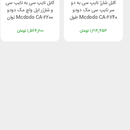
کابل شارژ تایپ سی به دو
کابل تایپ سی به تایپ سی
سر تایپ سی مک دودو
و شارژر اپل واچ مک دودو
Mcdodo CA-6740 طول
Mcdodo CA-2200 توان
1.5 متر توان 100 وات
60 وات طول 1.2 متر
۱,۲۱۴,۴۵۳
تومان
۱,۵۲۴,۶۰۰
تومان