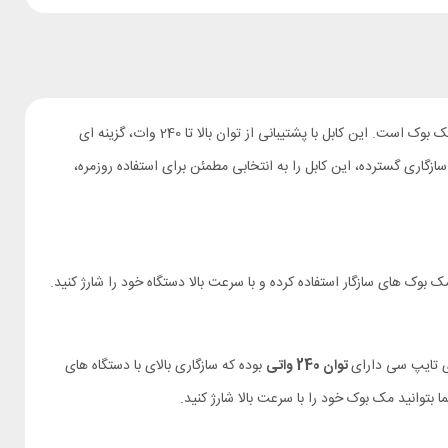
کابل شارژ مک بوک Mcdodo CA-8860 یک کابل چند کاره قدرتمند و با کیفیت برای شارژ سریع و انتقال داده بین دستگاه‌ های مجهز به درگاه USB-C و شارژ مک بوک است. این کابل با پشتیبانی از توان بالا تا 240 وات، گزینه‌ ای
 بوک، گوشی‌ های هوشمند، تبلت‌ ها، لپ‌ تاپ‌ ها و سایر تجهیزات دیجیتال مدرن به‌ شمار می‌ رود. طراحی مقاوم، طول استاندارد 2 متر و سازگاری گسترده، این کابل را به انتخابی مطمئن برای استفاده روزمره،
ک بوک های سازگار استفاده کرده و با سرعت بالا دستگاه خود را شارژ کنید.
ری تایپ سی دارای
توان 240 واتی
بوده که سازگاری بالای با دستگاه های
بتوانید مک بوک خود را با سرعت بالا شارژ کنید.