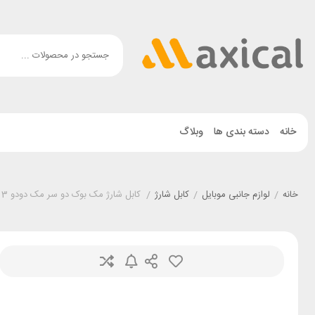
خانه
دسته بندی ها
وبلاگ
خانه
/
لوازم جانبی موبایل
/
کابل شارژ
/
کابل شارژ مک بوک دو سر مک دودو Mcdodo CA-8860 MagSafe 3 توان 240 وات طول 2 متر