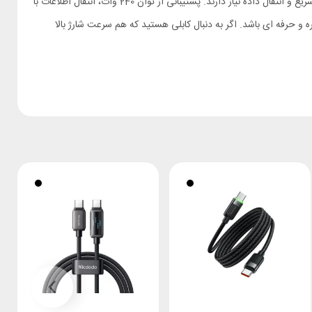
کابل شارژ مک بوک Mcdodo CA-8860انتخابی مناسب برای کاربرانی است که به یک کابل شارژ مک بوک و کابل تایپ سی قدرتمند، ایمن و بادوام برای شارژ سریع و انتقال داده نیاز دارند. پشتیبانی از توان 240 وات، انتقال اطلاعات با
و حرفه‌ ای باشد. اگر به دنبال کابلی هستید که هم سرعت شارژ بالا