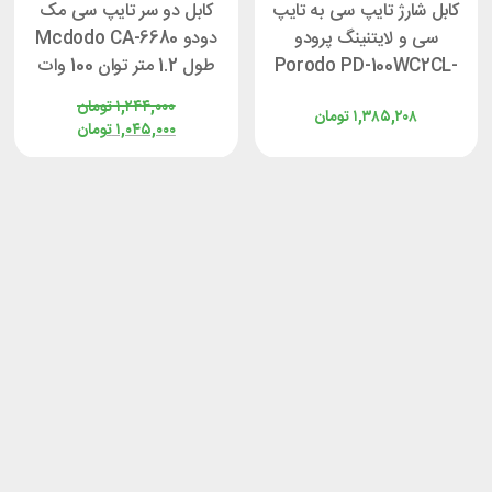
کابل شارژ تایپ سی به تایپ
کابل دو سر تایپ سی مک
سی و لایتنینگ پرودو
دودو Mcdodo CA-6680
Porodo PD-100WC2CL-
طول 1.2 متر توان 100 وات
BK طول 1.2 توان 100 وات
۱,۲۴۴,۰۰۰
تومان
۱,۳۸۵,۲۰۸
تومان
۱,۰۴۵,۰۰۰
تومان