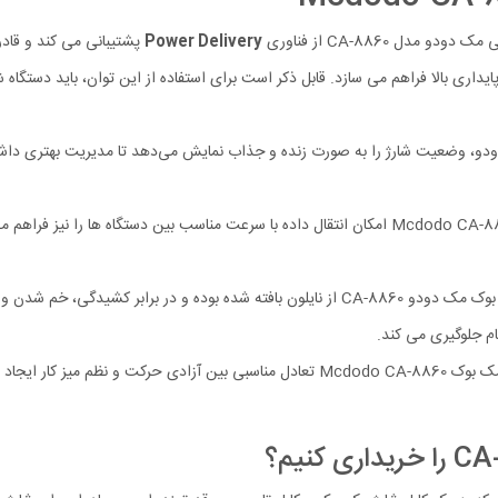
 مدل CA-8860 از فناوری
Power Delivery
پشتیبانی می‌ کند و قادر است توان خروجی
علاوه بر شارژ، کابل شارژ مک بوک Mcdodo CA-8860 امکان انتقال داده با سرعت مناسب بین دس
روکش کابل شارژ مک بوک مک دودو CA-8860 از نایلون بافته شده بوده و در بر
م جلوگیری می‌ کند.
طول 200 سانتی متری کابل شارژ مک بوک Mcdodo CA-8860 تعادل مناسبی بین آزاد