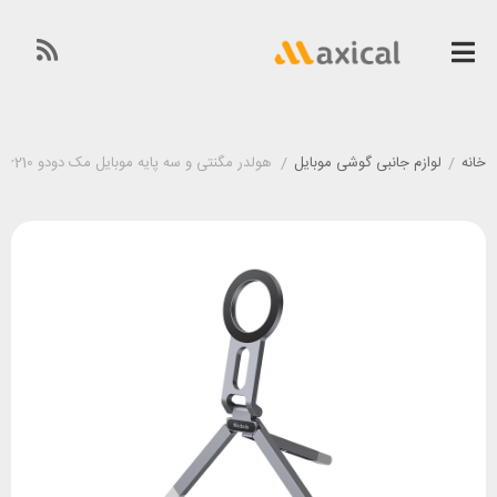
خانه
/
لوازم جانبی گوشی موبایل
/
هولدر مگنتی و سه پایه موبایل مک دودو Mcdodo TB-6210