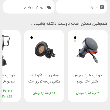
نظرات
پرسش و پاسخ
همچنین ممکن است دوست داشته باشید…
هولدر و شارژر وایرلس
هولدر و پایه نگهدارنده
هولدر و پایه
مگنتی مک دودو
مگنتی دریچه کولری مک
پرودو 
McDodo CH-0090
دودو Mcdodo CM-
PM-BK
,۷۴۷,۰۰۰
۴,۵۲۵,۰۱۳
تومان
۱,۱۵۸,۶۹۶
تومان
توان ۱۵ وات با کابل جمع
4050
,۴۳۰,۶۴۸
شو