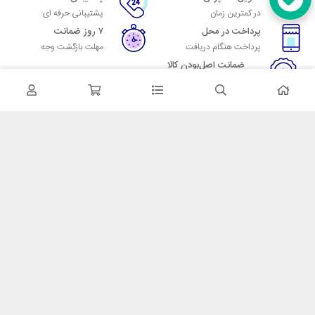
در کمترین زمان
پشتیبانی حرفه ای
پرداخت در محل
۷ روز ضمانت
پرداخت هنگام دریافت
مهلت بازگشت وجه
ضمانت اصل‌بودن کالا
تایید اصالت کالا
در تماس باشید
آدرس: تهران میدان حسن آباد خیابان امام خمینی بن بست پاساژ منوچهری
پلاک 7
شماره تماس: 02166700606
شماره واتساپ: 02166700606
کدپستی: 1137916439
زمان پاسخگویی: شنبه تا چهارشنبه 9 الی 17 و پنجشنبه 9 الی 13
خدمات مشتریان
قوانین و مقررات
روش ارسال
ضمانت 7 روزه