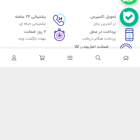
تحویل اکسپرس
پشتیبانی ۲۴ ساعته
در کمترین زمان
پشتیبانی حرفه ای
پرداخت در محل
۷ روز ضمانت
پرداخت هنگام دریافت
مهلت بازگشت وجه
ضمانت اصل‌بودن کالا
تایید اصالت کالا
در تماس باشید
آدرس: تهران میدان حسن آباد خیابان امام خمینی بن بست پاساژ منوچهری
پلاک 7
شماره تماس: 02166700606
شماره واتساپ: 02166700606
کدپستی: 1137916439
زمان پاسخگویی: شنبه تا چهارشنبه 9 الی 17 و پنجشنبه 9 الی 13
خدمات مشتریان