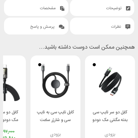
توضیحات
مشخصات
نظرات
پرسش و پاسخ
همچنین ممکن است دوست داشته باشید…
کابل دو سر تایپ سی
کابل تایپ سی به تایپ
کابل دو سر
بدنه مگنتی مک دودو
سی و شارژر ساعت
م
Mcdodo CA-2000
سامسونگ مک دودو
,۶۹۷,۰۰۰
بزودی
بزودی
طول 1.2 متر توان 60
Mcdodo CA-4170
توان 100 وات