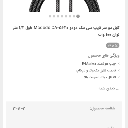
کابل دو سر تایپ سی مک دودو Mcdodo CA-5620 طول 1/2 متر
توان 100 وات
14.5
ویژگی های محصول
چیپ هوشمند E-Marker
قابلیت شارژ مک‌بوک و لپ‌تاپ
انتقال دیتا با سرعت بالا
...
دیدن همه
شناسه محصول:
301602