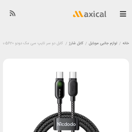
خانه
/
لوازم جانبی موبایل
/
کابل شارژ
/
کابل دو سر تایپ سی مک دودو Mcdodo CA-5620 طول 1/2 متر توان 100 وات