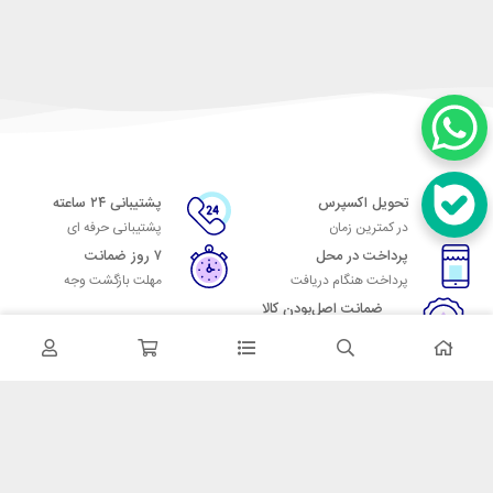
تحویل اکسپرس
پشتیبانی ۲۴ ساعته
در کمترین زمان
پشتیبانی حرفه ای
پرداخت در محل
۷ روز ضمانت
پرداخت هنگام دریافت
مهلت بازگشت وجه
ضمانت اصل‌بودن کالا
تایید اصالت کالا
در تماس باشید
آدرس: تهران میدان حسن آباد خیابان امام خمینی بن بست پاساژ منوچهری
پلاک 7
شماره تماس: 02166700606