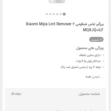
پرزگیر لباس شیائومی Xiaomi Mijia Lint Remover 2
MQXJQ01LF
ناموجود
ویژگی های محصول
دارای مخزن شفاف
حداکثر توان 4.5 وات
تیغه 6 پره از جنس استیل ضد زنگ
...
دیدن همه
شناسه محصول:
140250