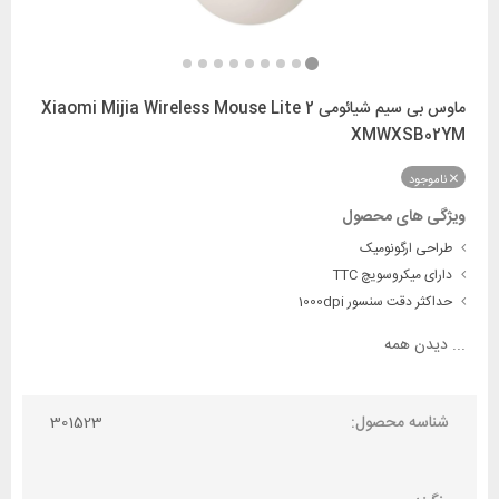
ماوس بی سیم شیائومی Xiaomi Mijia Wireless Mouse Lite 2
XMWXSB02YM
ناموجود
ویژگی های محصول
طراحی ارگونومیک
دارای میکروسویچ ‎TTC
حداکثر دقت سنسور 1000dpi
...
دیدن همه
شناسه محصول:
301523