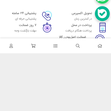
تحویل اکسپرس
پشتیبانی ۲۴ ساعته
در کمترین زمان
پشتیبانی حرفه ای
پرداخت در محل
۷ روز ضمانت
پرداخت هنگام دریافت
مهلت بازگشت وجه
ضمانت اصل‌بودن کالا
تایید اصالت کالا
در تماس باشید
آدرس: تهران میدان حسن آباد خیابان امام خمینی بن بست پاساژ منوچهری
پلاک 7
شماره تماس: 02166700606
شماره واتساپ: 02166700606
کدپستی: 1137916439
زمان پاسخگویی: شنبه تا چهارشنبه 9 الی 17 و پنجشنبه 9 الی 13
خدمات مشتریان