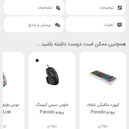
توضیحات
مشخصات
نظرات
پرسش و پاسخ
همچنین ممکن است دوست داشته باشید…
کیبورد مکانیکی شفاف
ماوس سیمی گیمینگ
موس بلوتوثی
پرودو Porodo
پرودو Porodo
n Lion
parent
PDX320
PDX223
بزودی
بزودی
بزو
se 2