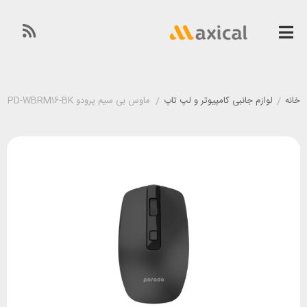
خانه
/
لوازم جانبی کامپیوتر و لپ تاپ
/
ماوس بی سیم پرودو Porodo PD-WBRM16-BK