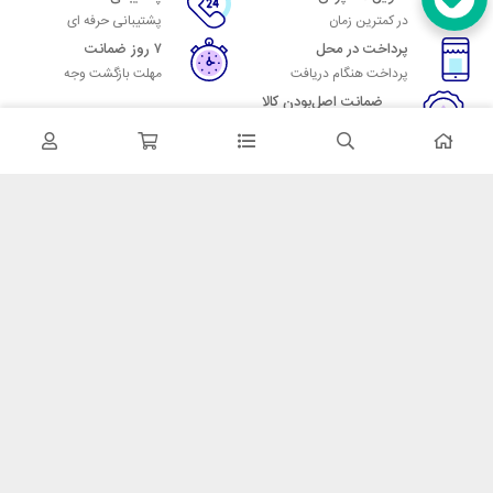
در کمترین زمان
پشتیبانی حرفه ای
پرداخت در محل
۷ روز ضمانت
پرداخت هنگام دریافت
مهلت بازگشت وجه
ضمانت اصل‌بودن کالا
تایید اصالت کالا
در تماس باشید
آدرس: تهران میدان حسن آباد خیابان امام خمینی بن بست پاساژ منوچهری
پلاک 7
شماره تماس: 02166700606
شماره واتساپ: 02166700606
کدپستی: 1137916439
زمان پاسخگویی: شنبه تا چهارشنبه 9 الی 17 و پنجشنبه 9 الی 13
خدمات مشتریان
قوانین و مقررات
روش ارسال
ضمانت 7 روزه