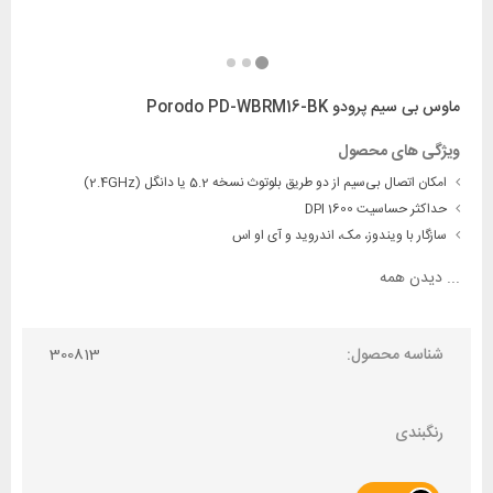
ماوس بی سیم پرودو Porodo PD-WBRM16-BK
ویژگی های محصول
امکان اتصال بی‌سیم از دو طریق بلوتوث نسخه 5.2 یا دانگل (2.4GHz)
حداکثر حساسیت 1600 DPI
سازگار با ویندوز، مک، اندروید و آی او اس
...
دیدن همه
شناسه محصول:
300813
رنگبندی