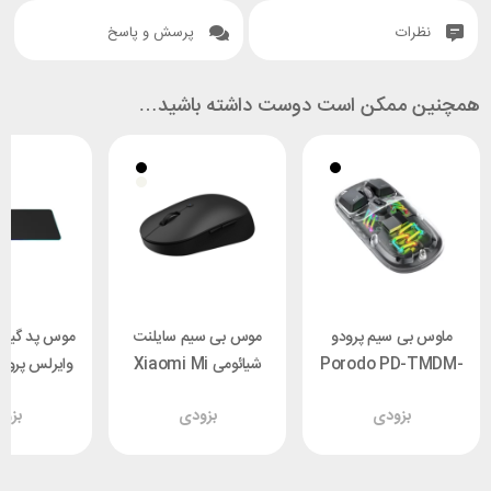
نظرات
پرسش و پاسخ
همچنین ممکن است دوست داشته باشید…
ماوس بی سیم پرودو
موس بی سیم سایلنت
موس پد گیمی
Porodo PD-TMDM-
شیائومی Xiaomi Mi
BK
Dual Mode
PDX115 توان 15 وات
بزودی
بزودی
بزو
Wireless Mouse
WXSMSBMW02