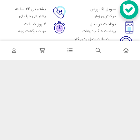
تحویل اکسپرس
پشتیبانی ۲۴ ساعته
در کمترین زمان
پشتیبانی حرفه ای
پرداخت در محل
۷ روز ضمانت
پرداخت هنگام دریافت
مهلت بازگشت وجه
ضمانت اصل‌بودن کالا
تایید اصالت کالا
در تماس باشید
آدرس: تهران میدان حسن آباد خیابان امام خمینی بن بست پاساژ منوچهری
پلاک 7
شماره تماس: 02166700606
شماره واتساپ: 02166700606
کدپستی: 1137916439
زمان پاسخگویی: شنبه تا چهارشنبه 9 الی 17 و پنجشنبه 9 الی 13
خدمات مشتریان
قوانین و مقررات