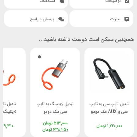
توضیحات
مشخصات
نظرات
پرسش و پاسخ
همچنین ممکن است دوست داشته باشید…
تبدیل تایپ سی به تایپ
تبدیل لایتنینگ به تایپ
تبدیل تای
سی و AUX مک دودو
سی مک دودو
لایتنینگ 
 OT-0510
Mcdodo OT-5530
Mcdodo CA-1880
۵۱۳,۰۰۰
تومان
۱,۲۲۰,۰۰۰
تومان
۷۲۹,۳۱۰
توان 60 وات
توان 36 وات
۴۳۸,۲۵۰
تومان