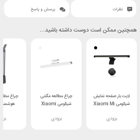
نظرات
پرسش و پاسخ
همچنین ممکن است دوست داشته باشید…
لایت بار صفحه نمایش
چراغ مطالعه مگنتی
چراغ مطالع
شیائومی Xiaomi Mi
شیائومی Xiaomi
هوشمند 
 DGZG-0G
Magnetic Reading
MJGJD01YL
بزودی
بزودی
بزو
Light Bar
9290041698