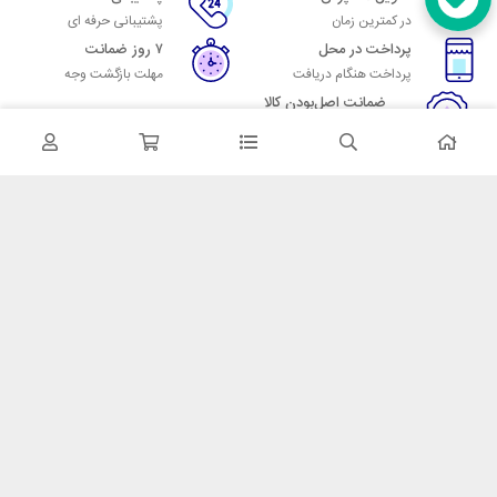
در کمترین زمان
پشتیبانی حرفه ای
پرداخت در محل
۷ روز ضمانت
پرداخت هنگام دریافت
مهلت بازگشت وجه
ضمانت اصل‌بودن کالا
تایید اصالت کالا
در تماس باشید
آدرس: تهران میدان حسن آباد خیابان امام خمینی بن بست پاساژ منوچهری
پلاک 7
شماره تماس: 02166700606
شماره واتساپ: 02166700606
کدپستی: 1137916439
زمان پاسخگویی: شنبه تا چهارشنبه 9 الی 17 و پنجشنبه 9 الی 13
خدمات مشتریان
قوانین و مقررات
روش ارسال
ضمانت 7 روزه