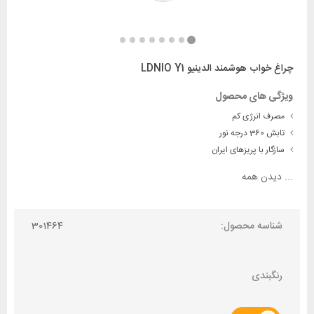
چراغ خواب هوشمند الدینیو LDNIO Y1
ویژگی های محصول
مصرف انرژی کم
تابش 360 درجه نور
سازگار با پریزهای ایران
...
دیدن همه
شناسه محصول:
301464
رنگبندی