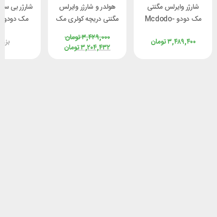
شارژر وایرلس مگنتی
هولدر و شارژر وایرلس
شارژر بی س
مک دودو Mcdodo-
مگنتی دریچه کولری مک
م
CH-7061 توان 15 وات
دودو Mcdodo CH-
۳,۴۲۹,۰۰۰
تومان
۳,۴۸۹,۴۰۰
تومان
بزو
3000 توان 15 وات
وا
۳,۲۰۴,۴۳۲
تومان