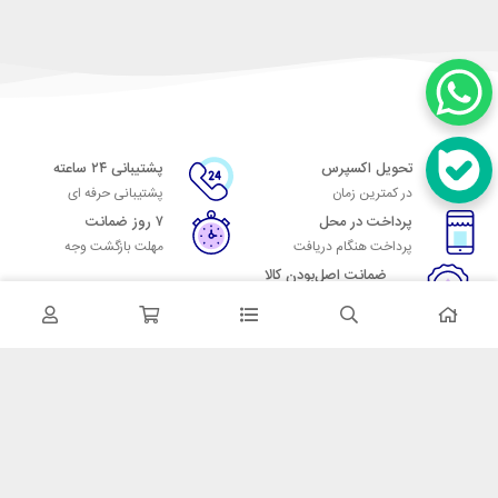
تحویل اکسپرس
پشتیبانی ۲۴ ساعته
در کمترین زمان
پشتیبانی حرفه ای
پرداخت در محل
۷ روز ضمانت
پرداخت هنگام دریافت
مهلت بازگشت وجه
ضمانت اصل‌بودن کالا
تایید اصالت کالا
در تماس باشید
آدرس: تهران میدان حسن آباد خیابان امام خمینی بن بست پاساژ منوچهری
پلاک 7
شماره تماس: 02166700606
شماره واتساپ: 02166700606