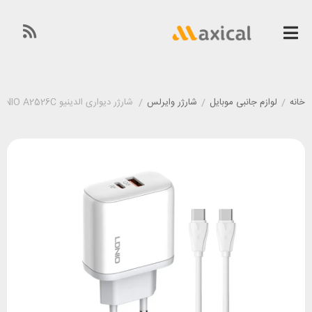
خانه
/
لوازم جانبی موبایل
/
شارژر وایرلس
/
شارژر دیواری الدینیو LDNIO A2526C توان 45 وات همراه با کابل ۲ سر تایپ سی