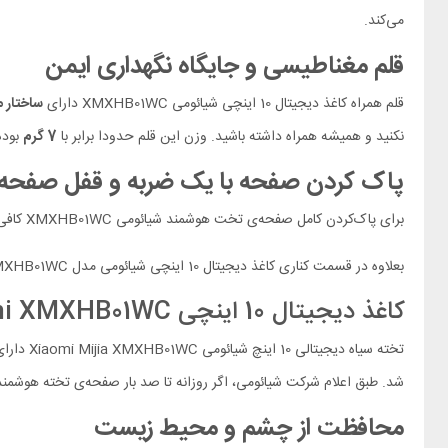
می‌کند.
قلم مغناطیسی و جایگاه نگهداری ایمن
قلم همراه کاغذ دیجیتال 10 اینچی شیائومی XMXHB01WC دارای
ساختار 
نکنید و همیشه همراه داشته باشید. وزن این قلم حدودا برابر با
7 گرم
بوده
پاک‌ کردن صفحه با یک ضربه و قفل صفحه
برای پاک‌کردن کامل صفحه‌ی تخت هوشمند شیائومی XMXHB01WC کافی است
بعلاوه در قسمت کناری کاغذ دیجیتال 10 اینچی شیائومی مدل XMXHB01WC یک دکمه برای
کاغذ دیجیتال 10 اینچی Xiaomi XMXHB01WC دارای باتری با عمر بالا
تخته سیاه دیجیتالی 10 اینچ شیائومی Xiaomi Mijia XMXHB01WC دارای
شد. طبق اعلام شرکت شیائومی، اگر روزانه تا صد بار صفحه‌ی تخته هوشمند ش
محافظت از چشم و محیط زیست