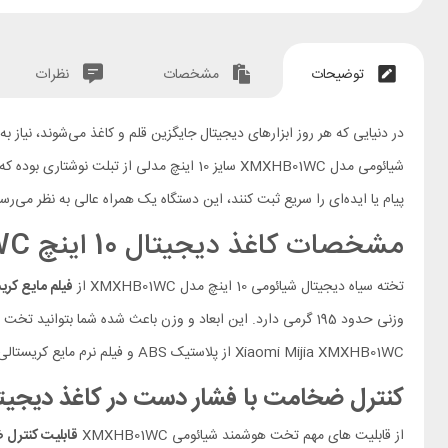
توضیحات
مشخصات
نظرات
شیائومی مدل XMXHB01WC سایز 10 اینچ مدلی
پیام یا ایده‌ای را سریع ثبت کنند، این دستگاه یک همراه عالی به نظر می
مشخصات کاغذ دیجیتال 10 اینچ Xiaomi Mijia XMXHB01WC
تخته سیاه دیجیتال شیائومی 10 اینچ مدل XMXHB01WC از
فیلم مایع کر
Xiaomi Mijia XMXHB01WC از پلاستیک ABS و فیلم نرم مایع کریستالی ساخته شده است.
کنترل ضخامت با فشار دست در کاغذ دیجیتال شیائومی مدل C
از قابلیت های مهم تخت هوشمند شیائومی XMXHB01WC
قابلیت کنترل