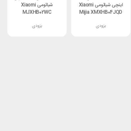
اینچی شیائومی Xiaomi
شیائومی Xiaomi
MJXHB02WC
Mijia XMXHB04JQD
بزودی
بزودی