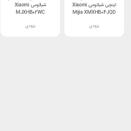
اینچی شیائومی Xiaomi
شیائومی Xiaomi
MJXHB02WC
Mijia XMXHB04JQD
بزودی
بزودی