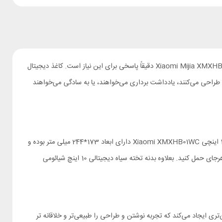
در دنیایی که هر روز ابزارهای دیجیتال جایگزین قلم و کاغذ می‌شوند، نیاز به محصولی هست که ترکیبی باشد از سادگی، سبکی و خلاقیت. کاغذ دیجیتال Xiaomi Mijia XMXHB01WC دقیقاً پاسخی برای این نیاز است. کاغذ دیجیتال
 کسانی که طراحی می‌کنند، یادداشت‌ برداری می‌خواهند، یا به سادگی می‌خواهند
ساخته شده که خطوط فیروزه‌ای رنگ روی آن باقی می‌مانند. کاغذ دیجیتال 10 اینچی Xiaomi XMXHB01WC دارای ابعاد 173*244 میلی متر بوده و
وزنی حدود 195 گرمی دارد. این ابعاد و وزن باعث شده شما بتوانید تخت هوشمند شیائومی XMXHB01WC را به راحتی داخل کیف خود گذاشته و آن را به هرجای حمل کنید. بعلاوه بدنه تخته سیاه دیجیتالی 10 اینچ شیائومی
تری ایجاد می‌کند که تجربه نوشتن و طراحی را طبیعی‌تر و خلاقانه‌ تر