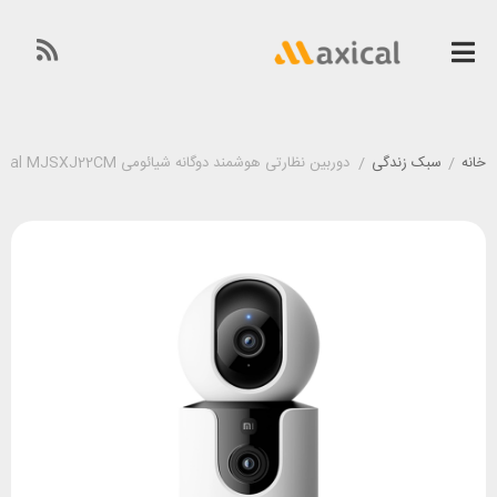
خانه
/
سبک زندگی
/
دوربین نظارتی هوشمند دوگانه شیائومی Xiaomi Mi Camera C300 Dual MJSXJ22CM گلوبال