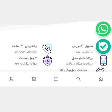
تحویل اکسپرس
پشتیبانی ۲۴ ساعته
در کمترین زمان
پشتیبانی حرفه ای
پرداخت در محل
۷ روز ضمانت
پرداخت هنگام دریافت
مهلت بازگشت وجه
ضمانت اصل‌بودن کالا
تایید اصالت کالا
در تماس باشید
آدرس: تهران میدان حسن آباد خیابان امام خمینی بن بست پاساژ منوچهری
پلاک 7
شماره تماس: 02166700606