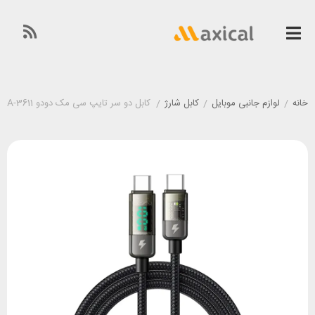
خانه
/
لوازم جانبی موبایل
/
کابل شارژ
/
کابل دو سر تایپ سی مک دودو Mcdodo CA-3611 طول 1.8 متر توان 100 وات