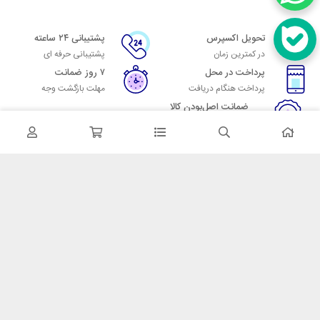
تحویل اکسپرس
پشتیبانی ۲۴ ساعته
در کمترین زمان
پشتیبانی حرفه ای
پرداخت در محل
۷ روز ضمانت
پرداخت هنگام دریافت
مهلت بازگشت وجه
ضمانت اصل‌بودن کالا
تایید اصالت کالا
در تماس باشید
آدرس: تهران میدان حسن آباد خیابان امام خمینی بن بست پاساژ منوچهری
پلاک 7
شماره تماس: 02166700606
شماره واتساپ: 02166700606
کدپستی: 1137916439
زمان پاسخگویی: شنبه تا چهارشنبه 9 الی 17 و پنجشنبه 9 الی 13
خدمات مشتریان