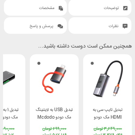
توضیحات
مشخصات
نظرات
پرسش و پاسخ
همچنین ممکن است دوست داشته باشید…
تبدیل تایپ سی به
تبدیل USB به لایتنینگ
HDMI مک دودو
مک دودو Mcdodo
م
Mcdodo HU-1130
OT-2600
CA-7670 توان 60 وات
۳,۶۴۹,۰۰۰
تومان
۶۹۹,۰۰۰
تومان
,۵۹۰,۰۰۰
8K