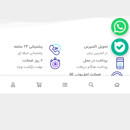
تحویل اکسپرس
پشتیبانی ۲۴ ساعته
در کمترین زمان
پشتیبانی حرفه ای
پرداخت در محل
۷ روز ضمانت
پرداخت هنگام دریافت
مهلت بازگشت وجه
ضمانت اصل‌بودن کالا
تایید اصالت کالا
در تماس باشید
آدرس: تهران میدان حسن آباد خیابان امام خمینی بن بست پاساژ منوچهری
پلاک 7
شماره تماس: 02166700606
شماره واتساپ: 02166700606