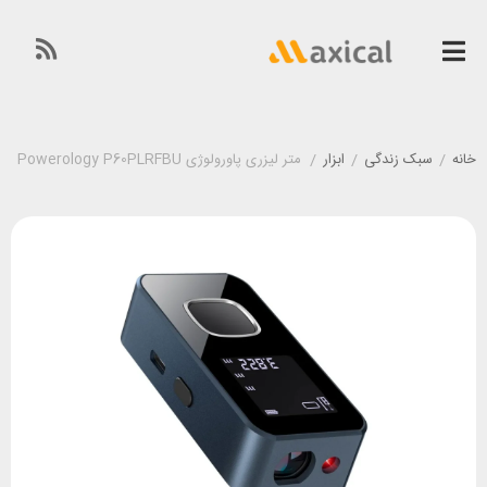
خانه
/
سبک زندگی
/
ابزار
/
متر لیزری پاورولوژی Powerology P60PLRFBU